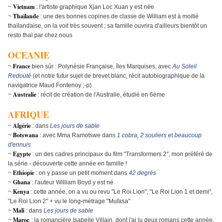
Vietnam
~
: l'artiste graphique
Xjan Loc Xuan y est née
Thaïlande
~
: une des bonnes copines de classe de William est à moitié
thaïlandaise, on la voit très souvent ; sa famille ouvrira d'ailleurs bientôt un
resto thaï par chez nous
OCEANIE
France
~
bien sûr : Polynésie Française, îles Marquises, avec
Au Soleil
Redouté
(et notre futur sujet de brevet blanc, récit autobiographique de la
navigatrice Maud Fontenoy ;-p)
Australie
~
: récit de création de l'Australie, étudié en 6ème
AFRIQUE
Algérie
~
: dans
Les jours de sable
Botswana
~
: avec Mma Ramotswe dans
1 cobra, 2 souliers et beaucoup
d'ennuis
Egypte
~
: un des cadres principaux du film "Transformers 2", mon préféré de
la série - découverte cette année en famille !
Ethiopie
~
: on y passe un petit moment dans
42 degrés
Ghana
~
: l'auteur William Boyd y est né
Kenya
~
: cette année, on a vu ou revu "Le Roi Lion", "Le Roi Lion 1 et demi",
"Le Roi Lion 2" + vu le long-métrage "Mufasa"
Mali
~
: dans
Les jours de sable
Maroc
~
: la romancière Isabelle Villain, dont j'ai lu deux romans cette année,