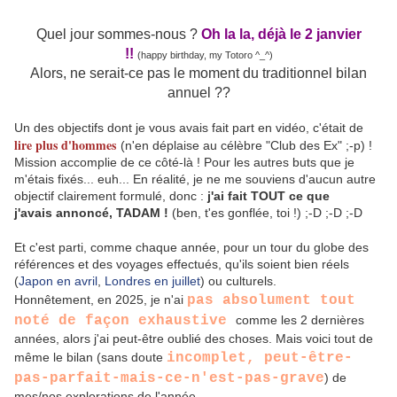
Quel jour sommes-nous ?
Oh la la, déjà le 2 janvier
!!
(happy birthday, my Totoro ^_^)
Alors, ne serait-ce pas le moment du traditionnel bilan
annuel ??
Un des objectifs dont je vous avais fait part en vidéo, c'était de
lire plus d'hommes
(n'en déplaise au célèbre "Club des Ex" ;-p) !
Mission accomplie de ce côté-là ! Pour les autres buts que je
m'étais fixés... euh... En réalité, je ne me souviens d'aucun autre
objectif clairement formulé, donc :
j'ai fait TOUT ce que
j'avais annoncé, TADAM !
(ben, t'es gonflée, toi !) ;-D ;-D ;-D
Et c'est parti, comme chaque année, pour un tour du globe des
références et des voyages effectués, qu'ils soient bien réels
(
Japon en avril
,
Londres en juillet
) ou culturels.
Honnêtement, en 2025, je n'ai
pas absolument tout
noté de façon exhaustive
comme les 2 dernières
années, alors j'ai peut-être oublié des choses.
Mais voici tout de
même le bilan (sans doute
incomplet, peut-être-
pas-parfait-mais-ce-n'est-pas-grave
) de
mes/nos explorations de l'année.