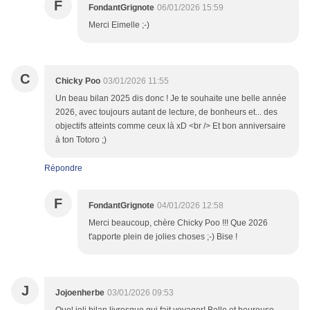
F
FondantGrignote
06/01/2026 15:59
Merci Eimelle ;-)
C
Chicky Poo
03/01/2026 11:55
Un beau bilan 2025 dis donc ! Je te souhaite une belle année
2026, avec toujours autant de lecture, de bonheurs et... des
objectifs atteints comme ceux là xD <br /> Et bon anniversaire
à ton Totoro ;)
Répondre
F
FondantGrignote
04/01/2026 12:58
Merci beaucoup, chère Chicky Poo !!! Que 2026
t'apporte plein de jolies choses ;-) Bise !
J
Jojoenherbe
03/01/2026 09:53