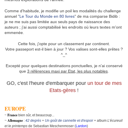
Comme d'habitude, je modifie un poil les modalités du challenge
annuel "
Le Tour du Monde en 80 livres
" de ma comparse Bidib :
je ne me suis pas limitée aux seuls pays de naissance des
auteurs ; j'ai aussi comptabilisé les endroits où leurs textes m'ont
emmenée.
Cette fois, j'opte pour un classement par continent.
Votre passeport est-il bien à jour ? Vos valises sont-elles prêtes ?
^_^
Excepté pour quelques destinations ponctuelles, je n'ai conservé
que
3 références maxi par Etat, les plus notables
.
GO, c'est l'heure d'embarquer pour
un tour de mes
Etats-gères
!
EUROPE
France
~
bien sûr, et beaucoup...
Allemagne
~
:
42 degrés
+
Un goût de cannelle et d'espoir
+ album
L'écureuil
et le printemps
de Sebastian Meschenmoser (
Lardon
)