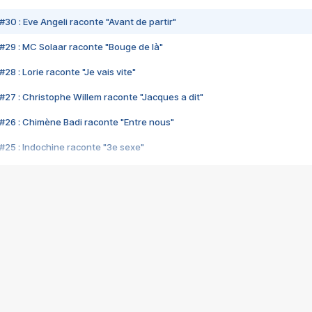
#30 : Eve Angeli raconte "Avant de partir"
#29 : MC Solaar raconte "Bouge de là"
28 : Lorie raconte "Je vais vite"
#27 : Christophe Willem raconte "Jacques a dit"
#26 : Chimène Badi raconte "Entre nous"
#25 : Indochine raconte "3e sexe"
#24 : Zaho raconte "C'est chelou"
#23 : Patrick Bruel raconte "Au café des délices"
#22 : Kyo raconte "Le chemin"
#21 : Nolwenn Leroy raconte "Cassé"
#20 : Patrick Hernandez raconte "Born to be alive"
#19 : Lorie raconte "Près de moi"