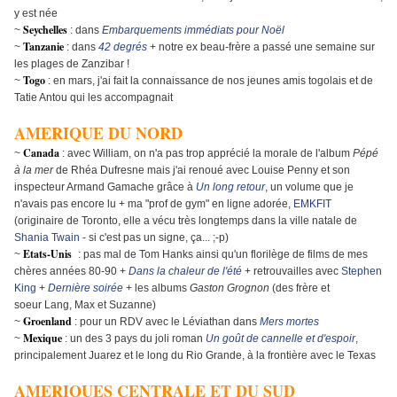
y est née
Seychelles
~
: dans
Embarquements immédiats pour Noël
Tanzanie
~
: dans
42 degrés
+ notre ex beau-frère a passé une semaine sur
les plages de Zanzibar !
Togo
~
: en mars, j'ai fait la connaissance de nos jeunes amis togolais et de
Tatie Antou qui les accompagnait
AMERIQUE DU NORD
Canada
~
: avec William, on n'a pas trop apprécié la morale de l'album
Pépé
à la mer
de Rhéa Dufresne mais j'ai renoué avec Louise Penny et son
inspecteur Armand Gamache grâce à
Un long retour
, un volume que je
n'avais pas encore lu + ma "prof de gym" en ligne adorée,
EMKFIT
(originaire de Toronto, elle a vécu très longtemps dans la ville natale de
Shania Twain
- si c'est pas un signe, ça... ;-p)
Etats-Unis
~
: pas mal de Tom Hanks ainsi qu'un florilège de films de mes
chères années 80-90 +
Dans la chaleur de l'été
+ retrouvailles avec
Stephen
King
+
Dernière soirée
+ les albums
Gaston Grognon
(des frère et
soeur Lang, Max et Suzanne)
Groenland
~
: pour un RDV avec le Léviathan dans
Mers mortes
Mexique
~
: un des 3 pays du joli roman
Un goût de cannelle et d'espoir
,
principalement Juarez et le long du Rio Grande, à la frontière avec le Texas
AMERIQUES CENTRALE ET DU SUD