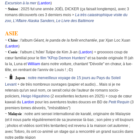
Excursion à la mer
(
Lardon
)
Suisse
~
: 2025 fut une année JOËL DICKER (ça faisait longtemps), avec 3
romans découverts ces 3 derniers mois >
La très catastrophique visite du
zoo
,
L'Affaire Alaska Sanders
,
Le Livre des Baltimore
ASIE
Chine
~
: l'album
Géant, le panda de la forêt enchantée
, par Xjan Loc Xuan
(
Lardon
)
Corée
~
: l'album
L'hôtel Tulipe
de Kim Ji-an (
Lardon
) + grooooos coup de
cœur familial pour le
film "KPop Demon Hunters"
et sa bande originale !!! (ah
la la, Luna et
William
dans notre voiture, chantant "Dévoile" en chœur, à tue-
tête, en rentrant de l'anniv de Louis ! ;-D)
🧳
Japon
~
:
notre merveilleux voyage de 15 jours au Pays du Soleil
Levant
+ de très nombreux ouvrages (papier et audio)... Mais si je ne
retenais qu'un seul nom, ce serait celui de l'auteur de romans socio-
policiers,
Heigo Higashino
(2 excellentes lectures en 2025) + coup de cœur
kawaii du
Lardon
pour les aventures toutes douces en BD de
Petit Requin
(3
premiers tomes dévorés, "irrésistibles")
M
alaysie
~
: notre ami sensei international de karaté, originaire de Malaysie
(et il nous parle régulièrement de sa jeunesse là-bas ; son père y vit toujours
; photos et vidéos sont très tentantes) est revenu à la maison cet automne ;
avec Totoro, ils ont co-animé un stage qui a rencontré un grand succès dans
notre petite région