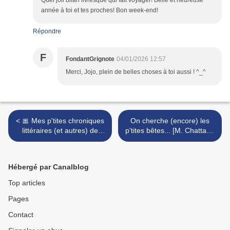
Quel joli bilan livresque qui fait voyager! Belle et heureuse
année à toi et tes proches! Bon week-end!
Répondre
F
FondantGrignote
04/01/2026 12:57
Merci, Jojo, plein de belles choses à toi aussi ! ^_^
< 🎀 Mes p'tites chroniques
On cherche (encore) les
littéraires (et autres) de
p'tites bêtes... [M. Chattam,
décembre...
"Un(e) secte"] >
Hébergé par Canalblog
Top articles
Pages
Contact