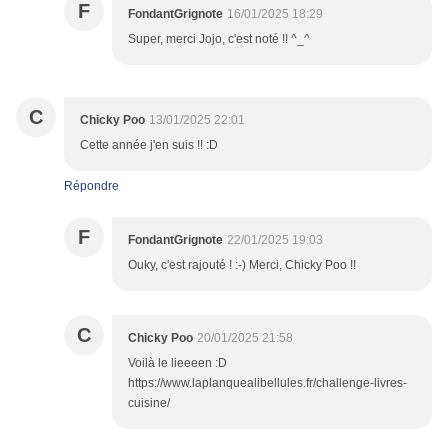
F
FondantGrignote
16/01/2025 18:29
Super, merci Jojo, c'est noté !! ^_^
C
Chicky Poo
13/01/2025 22:01
Cette année j'en suis !! :D
Répondre
F
FondantGrignote
22/01/2025 19:03
Ouky, c'est rajouté ! :-) Merci, Chicky Poo !!
C
Chicky Poo
20/01/2025 21:58
Voilà le lieeeen :D
https://www.laplanquealibellules.fr/challenge-livres-
cuisine/