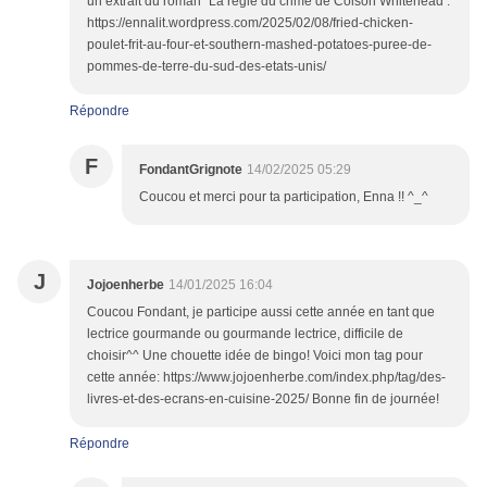
un extrait du roman "La règle du crime de Colson Whitehead :
https://ennalit.wordpress.com/2025/02/08/fried-chicken-
poulet-frit-au-four-et-southern-mashed-potatoes-puree-de-
pommes-de-terre-du-sud-des-etats-unis/
Répondre
F
FondantGrignote
14/02/2025 05:29
Coucou et merci pour ta participation, Enna !! ^_^
J
Jojoenherbe
14/01/2025 16:04
Coucou Fondant, je participe aussi cette année en tant que
lectrice gourmande ou gourmande lectrice, difficile de
choisir^^ Une chouette idée de bingo! Voici mon tag pour
cette année: https://www.jojoenherbe.com/index.php/tag/des-
livres-et-des-ecrans-en-cuisine-2025/ Bonne fin de journée!
Répondre