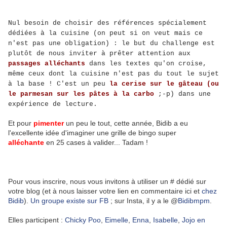
Nul besoin de choisir des références spécialement
dédiées à la cuisine (on peut si on veut mais ce
n'est pas une obligation) : le but du challenge est
plutôt de nous inviter à prêter attention aux
passages alléchants
dans les textes qu'on croise,
même ceux dont la cuisine n'est pas du tout le sujet
à la base !
C'est un peu
la cerise sur le gâteau (ou
le parmesan sur les pâtes à la carbo
;-p) d
ans une
expérience de lecture.
Et pour
pimenter
un peu le tout, cette année, Bidib a eu
l'excellente idée d'imaginer une grille de bingo super
alléchante
en 25 cases à valider... Tadam !
Pour vous inscrire, nous vous invitons à utiliser un # dédié sur
votre blog (et à nous laisser votre lien en commentaire ici et
chez
Bidib
).
Un groupe existe sur FB
; sur Insta, il y a le @
Bidibmpm
.
Elles participent :
Chicky Poo
,
Eimelle
,
Enna
,
Isabelle
,
Jojo en