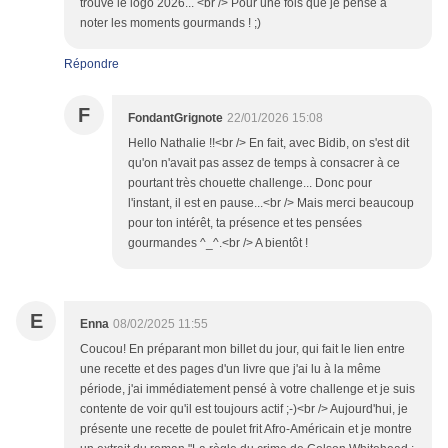
trouvé le logo 2026... <br /> Pour une fois que je pense à
noter les moments gourmands ! ;)
Répondre
F
FondantGrignote
22/01/2026 15:08
Hello Nathalie !!<br /> En fait, avec Bidib, on s'est dit
qu'on n'avait pas assez de temps à consacrer à ce
pourtant très chouette challenge... Donc pour
l'instant, il est en pause...<br /> Mais merci beaucoup
pour ton intérêt, ta présence et tes pensées
gourmandes ^_^.<br /> A bientôt !
E
Enna
08/02/2025 11:55
Coucou! En préparant mon billet du jour, qui fait le lien entre
une recette et des pages d'un livre que j'ai lu à la même
période, j'ai immédiatement pensé à votre challenge et je suis
contente de voir qu'il est toujours actif ;-)<br /> Aujourd'hui, je
présente une recette de poulet frit Afro-Américain et je montre