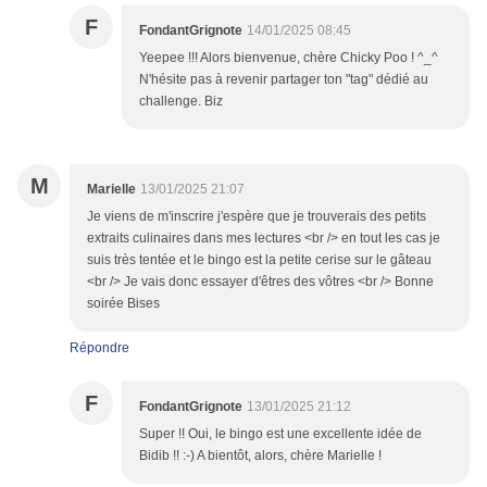
F
FondantGrignote
14/01/2025 08:45
Yeepee !!! Alors bienvenue, chère Chicky Poo ! ^_^
N'hésite pas à revenir partager ton "tag" dédié au
challenge. Biz
M
Marielle
13/01/2025 21:07
Je viens de m'inscrire j'espère que je trouverais des petits
extraits culinaires dans mes lectures <br /> en tout les cas je
suis très tentée et le bingo est la petite cerise sur le gâteau
<br /> Je vais donc essayer d'êtres des vôtres <br /> Bonne
soirée Bises
Répondre
F
FondantGrignote
13/01/2025 21:12
Super !! Oui, le bingo est une excellente idée de
Bidib !! :-) A bientôt, alors, chère Marielle !