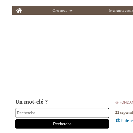
Home
Chez nous
Je grignote aussi
Un mot-clé ?
🍪 FONDA
22 septem
🎨 Life i