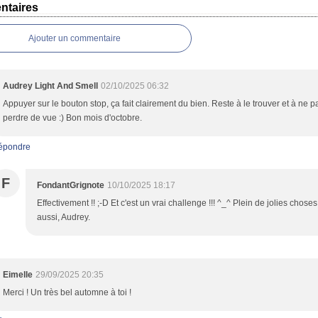
taires
Ajouter un commentaire
Audrey Light And Smell
02/10/2025 06:32
Appuyer sur le bouton stop, ça fait clairement du bien. Reste à le trouver et à ne p
perdre de vue :) Bon mois d'octobre.
épondre
F
FondantGrignote
10/10/2025 18:17
Effectivement !! ;-D Et c'est un vrai challenge !!! ^_^ Plein de jolies choses 
aussi, Audrey.
Eimelle
29/09/2025 20:35
Merci ! Un très bel automne à toi !