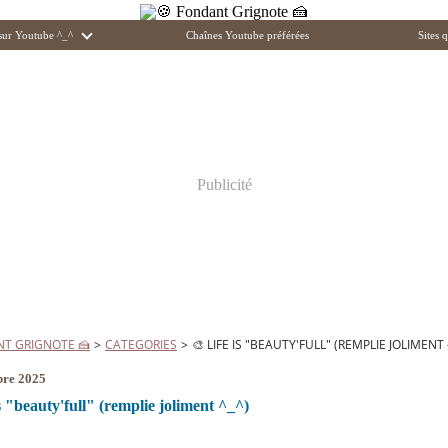
 sur Youtube ^_^
Chaînes Youtube préférées
Sites q
Publicité
NT GRIGNOTE 🍰
>
CATEGORIES
>
🎨 LIFE IS "BEAUTY'FULL" (REMPLIE JOLIMENT 
bre 2025
s "beauty'full" (remplie joliment ^_^)