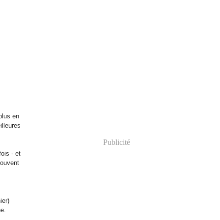
plus en
illeures
Publicité
ois - et
souvent
ier)
ne.