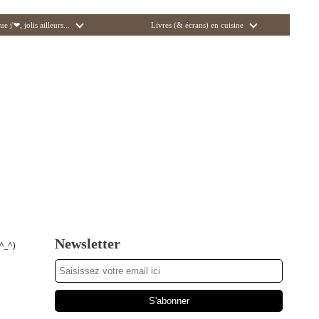
ue j'❤, jolis ailleurs...
Livres (& écrans) en cuisine
Newsletter
^_^)