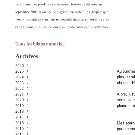
Le tout premier pixel de ce cottage-ranch-refuge a été posé en
septembre 2009 (avant ça, je bloguais "en secret" ;-p). J'espère que
vous vous sentirez bien dans ma seconde maison, un terrier de clics
et qu'on croque, où collectionner coups de coeur et jolis souvenirs...
Tous les bilans annuels...
Archives
2026
2025
Juillet
(1)
Aujourd'hu
2024
Juin
Novembre
(2)
(5)
plus, semb
2023
Mai
Octobre
Décembre
(1)
(3)
(3)
choses. Ni
2022
Avril
Septembre
Novembre
Décembre
(2)
(9)
(3)
(2)
2021
Mars
Août
Octobre
Novembre
Décembre
(3)
(2)
(6)
(5)
(7)
Alors, jus
2020
Février
Juillet
Septembre
Octobre
Novembre
Décembre
(1)
(3)
(8)
(15)
(5)
(3)
vous invi
2019
Janvier
Juin
Août
Septembre
Octobre
Novembre
Décembre
(2)
(2)
(3)
(11)
(8)
(7)
(1)
pleine et m
2018
Mai
Juillet
Août
Septembre
Octobre
Novembre
Décembre
(3)
(5)
(1)
(8)
(12)
(6)
(3)
2017
Avril
Juin
Juillet
Août
Septembre
Octobre
Novembre
Décembre
(2)
(2)
(7)
(6)
(12)
(23)
(8)
(9)
2016
Mars
Mai
Mai
Juillet
Août
Septembre
Octobre
Novembre
Décembre
(2)
(9)
(5)
(4)
(2)
(23)
(17)
(16)
(15)
Mes éterne
2015
Février
Avril
Avril
Juin
Juillet
Août
Septembre
Octobre
Novembre
Décembre
(16)
(4)
(5)
(6)
(4)
(2)
(18)
(10)
(20)
(22)
parrainero
2014
Janvier
Mars
Mars
Mai
Juin
Juillet
Août
Septembre
Octobre
Novembre
Décembre
(4)
(8)
(6)
(7)
(7)
(5)
(4)
(22)
(29)
(9)
(29)