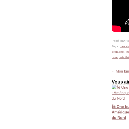
Posté par F
Tags:
mes vi
bretagne
,
m
bouquets th
Mon bing
Vous ai
🗽 One but
Amérique 
du Nord