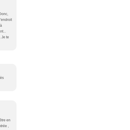
 Donc,
'endroit
 à
t...
 Je te
rès
être en
trée ,