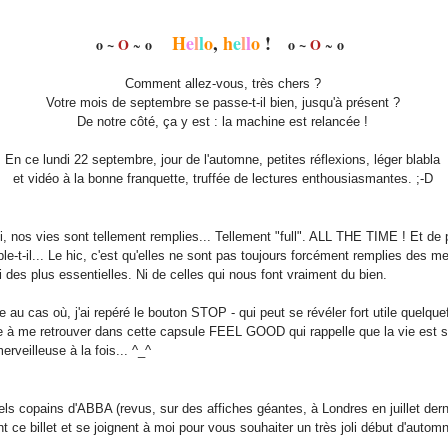
H
e
l
l
o
,
h
e
l
l
o
!
o
~
O
o
o
~
O
o
~
~
Comment allez-vous, très chers ?
Votre mois de septembre se passe-t-il bien, jusqu'à présent ?
De notre côté, ça y est : la machine est relancée !
En ce lundi 22 septembre, jour de l'automne, petites réflexions, léger blabla
et vidéo à la bonne franquette, truffée de lectures enthousiasmantes. ;-D
i, nos vies sont tellement remplies... Tellement "full". ALL THE TIME ! Et de 
le-t-il... Le hic, c'est qu'elles ne sont pas toujours forcément remplies des me
 des plus essentielles. Ni de celles qui nous font vraiment du bien.
te au cas où, j'ai repéré le bouton STOP - qui peut se révéler fort utile quelquef
te à me retrouver dans cette capsule FEEL GOOD qui rappelle que la vie est 
erveilleuse à la fois... ^_^
ls copains d'ABBA (revus, sur des affiches géantes, à Londres en juillet dern
nt ce billet et se joignent à moi pour vous souhaiter un très joli début d'autom