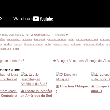
ondantOChocolat à 12:45 -
Commentaires [
…
]
- Permalien [
#
]
déos
,
chocotidien
,
animaux
,
feel good
,
ça parle de livres
,
baby
,
canada-grand nord
,
normand
er
,
londres
,
irlande
,
théâtre et danse
,
abba
,
printemps-été
,
automne
,
policiers et thrillers
,
sc
ématiques
,
école
o de la rentrée !
🍁 VLog et VLectures VLintage de VLau
merez aussi :
🦁 Direction l'Afrique
⛰️ Europe 2 
 not least :
🌋 Escale (survoltée)
!
quoi...)
Centrale et
en Amérique du Sud
!