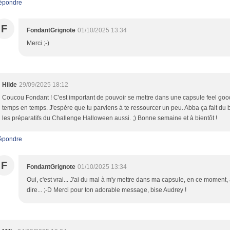
épondre
F
FondantGrignote
01/10/2025 13:34
Merci ;-)
Hilde
29/09/2025 18:12
Coucou Fondant ! C'est important de pouvoir se mettre dans une capsule feel goo
temps en temps. J'espère que tu parviens à te ressourcer un peu. Abba ça fait du b
les préparatifs du Challenge Halloween aussi. ;) Bonne semaine et à bientôt !
épondre
F
FondantGrignote
01/10/2025 13:34
Oui, c'est vrai... J'ai du mal à m'y mettre dans ma capsule, en ce moment, 
dire... ;-D Merci pour ton adorable message, bise Audrey !