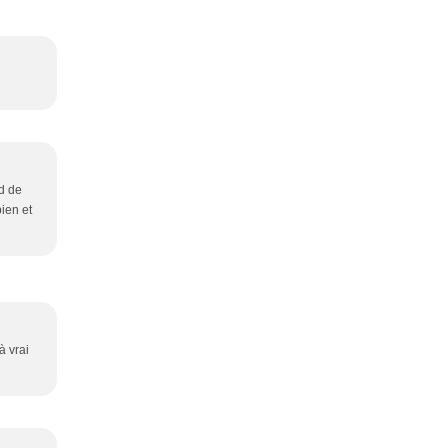
d de
ien et
à vrai