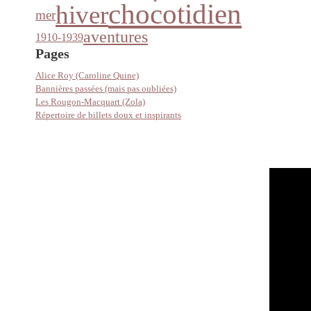
chocotidien
hiver
mer
aventures
1910-1939
Pages
Alice Roy (Caroline Quine)
Bannières passées (mais pas oubliées)
Les Rougon-Macquart (Zola)
Répertoire de billets doux et inspirants