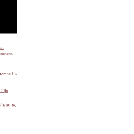
ie-
andinavie
,
tomne !
(la suite,