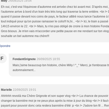
Milly
24/09/2025 19:04
Eh oui, c'est vrai l'équinoxe d'automne est arrivée chez toi avant moi. D'après moi,
l'automne arrive à bord d'un train très très long qui traverse la terre entière. <br />
quand il passe devant nos coins de pays, le facteur attitré nous lance l'automne à l
tout indiqué pour qu'on puisse ramasser le colis!!! hi,hi... <br /> Ici, le train a passé
14h15 environ le 22. <br /> Mais, tu n'es pas obligé de croire à mon histoire Fondan
Gros bisous. Je m'en vais m'accorder une petite pause en me rendant sur ton vlog.
souhaite un bel automne ma chère!!!
épondre
F
FondantGrignote
26/09/2025 18:55
Mais j'aime beaucoup ton histoire, chère Milly ! ^_^ Merci, je t'embrasse t
automnalement...
Marielle
22/09/2025 19:01
Ahhhhh revoilà ma Chère Grignote et son super vlog <br /> La chance de pouvoir
changer ta bannière moi je ne peux plus après la mise à jour du blog <br /> il faut 
payant pour pouvoir donc cela restera bannière d'été :p <br /> J'adore ton fil ... Ren