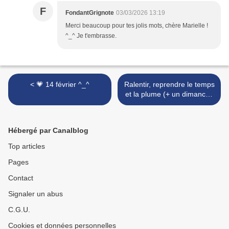
F
FondantGrignote
03/03/2026 13:19
Merci beaucoup pour tes jolis mots, chère Marielle !
^_^ Je t'embrasse.
< 💗 14 février ^_^
Ralentir, reprendre le temps
et la plume (+ un dimanche
en vidéo) >
Hébergé par Canalblog
Top articles
Pages
Contact
Signaler un abus
C.G.U.
Cookies et données personnelles