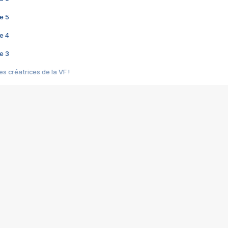
e 5
e 4
e 3
s créatrices de la VF !
e 2
e 1
e Mektoub My Love arrive enfin ! Rencontre avec Shaïn Boumedine et Sal
i : après Toni en famille
elle réalise le bouleversant Dites lui que je l'aime
ais ! Rencontre autour de Vie privée de Rebecca Zlotowski
 de Marguerite, Grave... Rencontre avec Ella Rumpf
 Les Rêveurs, un film intime sur la santé mentale