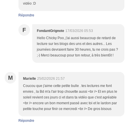
vidéo :D
Répondre
F
FondantGrignote
17/03/2026 05:53
Hello Chicky Poo, j'ai aussi beaucoup de retard de
lecture sur les blogs des uns et des autres... Les
journées devraient faire 30 heures, tu ne crois pas ?
;-) Merci beaucoup pour ton retour, à très bientôt !
M
Marielle
25/02/2026 21:57
Coucou que j'aime cette petite bulle . tes lectures me font
envies , la Bd m'a l'air trop chouette aussi <br /> Et en plus le
soleil revient ces jours ci et dans ta vidéo que c'est agréable
<br /> encore un bon moment passé avec toi et le lardon par
petite touche pour finir ce mercredi <br /> De gros bisous
Répondre