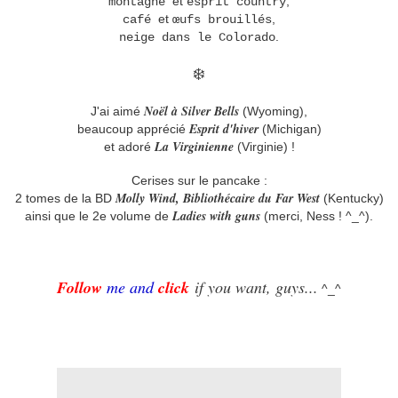
et
,
montagne
esprit country
et
,
café
œufs brouillés
.
neige dans le Colorado
❄️
Noël à Silver Bells
J'ai aimé
(Wyoming),
Esprit d'hiver
beaucoup apprécié
(Michigan)
La Virginienne
et adoré
(Virginie) !
Cerises sur le pancake :
Molly Wind, Bibliothécaire du Far West
2 tomes de la BD
(Kentucky)
Ladies with guns
ainsi que le 2e volume de
(merci, Ness ! ^_^).
Follow
me and
click
if you want, guys...
^_^