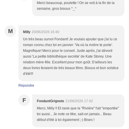
Merci beaucoup, poulette ! On se voit à la fin de la
semaine, gros bisous ^_^
M
Milly
20/06/2026 16:40
Un très beau survol Fondant! Je voulais ajouter que j'ai lu ce
roman connu chez toi en janvier: 'Va où la rivière te porte'.
Magnifique! Merci pour le conseil. Juste après, j'ai dévoré
aussi 'La petite bibliothèque secrète' de Kate Storey. Une
relation mère-fille. Excellent pour mon goût. D'ailleurs les
deux livres feraient de très beaux films. Bisous et bon solstice
d'été!!!
Répondre
F
FondantGrignote
21/06/2026 17:42
Merci, Milly !! Et ravie que la "Rivière" t'ait "emportée"
toi aussi... Je note ce titre, sait-on jamais... Beau
début d'été à toi également ;-) Bises !