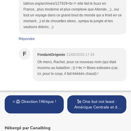
latinos.org/archives/127929<br /> elle fait le buzz en
France...plus moderne et plus complexe que Allende...;)...oui
tout un voyage dans ce grand bout du monde qui a froid en ce
moment...;) et de chouettes idees...sympa ta jungle et tes
vautours didonc...;)
Répondre
F
FondantGrignote
21/06/2026 17:34
Oh merci, Rachel, pour ce nouveau nom (qui était
inconnu au bataillon ;-)) !<br /> Bises estivales (car,
ici, pour le coup, il fait trèèèès chaud) !
< 🦁 Direction l'Afrique !
🗽 One but not least :
Amérique Centrale et du
Nord >
Hébergé par Canalblog