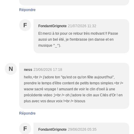
Répondre
F
FondantGrignote
21/07/2026 11:32
Et merci à toi pour ce retour très motivant !! Passe
aussi un bel été, je t'embrasse (en danse et en
musique ^_^).
N
ness
23/06/2026 17:18
hello,<br /> j'adore ton "qu'est ce qu'on fête aujourd'hui",
prendre le temps d'être content de petits temps simples.<br />
waow sacré voyage ! amusant de voir le clin d'oeil à une
précédente video ;)<br /> oh j'adore le clin aux Cités d'Or ! en
plus avec vos deux voix !<br /> bisous
Répondre
F
FondantGrignote
29/06/2026 05:35