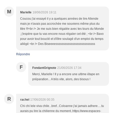
M
Marielle
18/06/2026 19:11
Coucou j'ai essayé il y a quelques années de lire Allende
mais je n'avais pas accrochée me souviens même plus du
titre !!!<br /> Je me suis bien régalée avec tes tours du Monde
; j'espère que tu vas encore nous régaler cet été ; <br /> Bavo
pour avoir tout bouclé et d'être soulagé d'un emploi du temps
allégé <br /> Des Biseeeessssssssssssssssssssssssss
Répondre
F
FondantGrignote
21/06/2026 17:34
Merci, Marielle ! Il y a encore une ultime étape en
préparation... A très vite, alors, des bisous !
R
rachel
17/06/2026 00:35
Chi chi lele viva chile...bref...Coloanne j'ai jamais adhere.....tu
aurais pu lire la chilienne du moment..https://www.espaces-