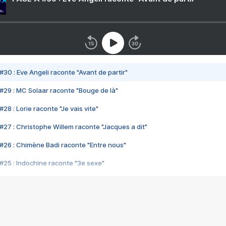
#30 : Eve Angeli raconte "Avant de partir"
#29 : MC Solaar raconte "Bouge de là"
28 : Lorie raconte "Je vais vite"
#27 : Christophe Willem raconte "Jacques a dit"
#26 : Chimène Badi raconte "Entre nous"
#25 : Indochine raconte "3e sexe"
#24 : Zaho raconte "C'est chelou"
#23 : Patrick Bruel raconte "Au café des délices"
#22 : Kyo raconte "Le chemin"