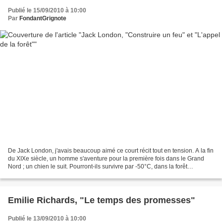
Publié le 15/09/2010 à 10:00
Par
FondantGrignote
De Jack London, j'avais beaucoup aimé ce court récit tout en tension. A la fin
du XIXe siècle, un homme s'aventure pour la première fois dans le Grand
Nord ; un chien le suit. Pourront-ils survivre par -50°C, dans la forêt
enneigée, face à la fatigue...
Emilie Richards, "Le temps des promesses"
Publié le 13/09/2010 à 10:00