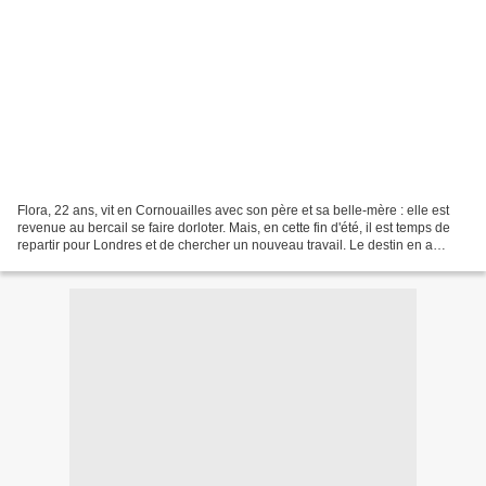
Flora, 22 ans, vit en Cornouailles avec son père et sa belle-mère : elle est
revenue au bercail se faire dorloter. Mais, en cette fin d'été, il est temps de
repartir pour Londres et de chercher un nouveau travail. Le destin en a
pourtant décidé autrement...