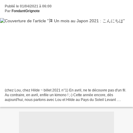
Publié le 01/04/2021 à 06:00
Par
FondantGrignote
(chez Lou, chez Hilde ~ billet 2021 n°1) En avril, ne te découvre pas d'un fil.
Au contraire, en avril, enfile un kimono ! ;-) Cette année encore, dès
aujourd'hui, nous partons avec Lou et Hilde au Pays du Soleil Levant .
(illustration de Loïc Jouannigot...