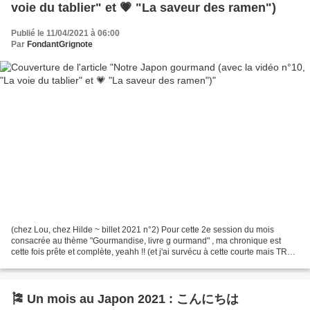
voie du tablier" et 💗 "La saveur des ramen")
Publié le 11/04/2021 à 06:00
Par
FondantGrignote
(chez Lou, chez Hilde ~ billet 2021 n°2) Pour cette 2e session du mois
consacrée au thème "Gourmandise, livre g ourmand" , ma chronique est
cette fois prête et complète, yeahh !! (et j'ai survécu à cette courte mais TRES
intense session de télé-enseignement...
🎏 Un mois au Japon 2021 : こんにちは