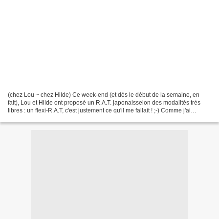
(chez Lou ~ chez Hilde) Ce week-end (et dès le début de la semaine, en
fait), Lou et Hilde ont proposé un R.A.T. japonaisselon des modalités très
libres : un flexi-R.A.T, c'est justement ce qu'il me fallait ! ;-) Comme j'ai
plusieurs autres projets en...