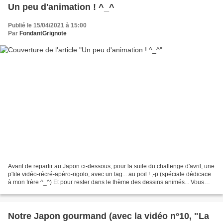
Un peu d'animation ! ^_^
Publié le 15/04/2021 à 15:00
Par
FondantGrignote
Avant de repartir au Japon ci-dessous, pour la suite du challenge d'avril, une
p'tite vidéo-récré-apéro-rigolo, avec un tag... au poil ! ;-p (spéciale dédicace
à mon frère ^_^) Et pour rester dans le thème des dessins animés... Vous
avez peut-être, comme...
Notre Japon gourmand (avec la vidéo n°10, "La