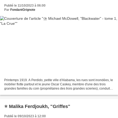
Publié le 11/10/2023 à 06:00
Par
FondantGrignote
Printemps 1919. A Perdido, petite ville d'Alabama, les rues sont inondées, le
mobilier flotte partout et le jeune Oscar Caskey, membre d'une des trois
grandes familles du coin (propriétaires des trois grandes scieries), conduit
en bateau par son domestique...
⭐ Malika Ferdjoukh, "Griffes"
Publié le 09/10/2023 à 12:00