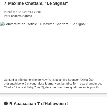
⭐ Maxime Chattam, "Le Signal"
Publié le 18/10/2023 à 20:00
Par
FondantGrignote
Quittant la trépidante ville de New York, la famille Spencer (Olivia était
présentatrice télé et voudrait se tourner vers la radio, Tom reste dramaturge,
Chad a 12 ans et Baby Zoey 2), déjà bien secouée quelques mois plus tôt
(ils ont recueilli leur neveu,...
🎃 R Aaaaaaaah T d'Halloween !