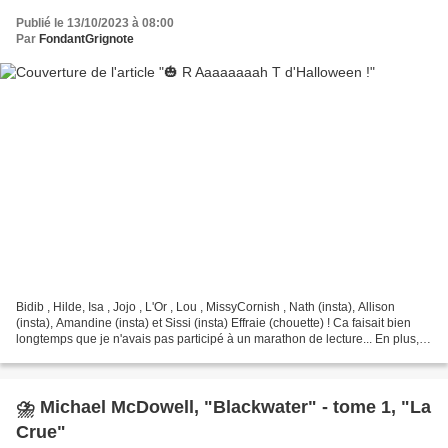
Publié le 13/10/2023 à 08:00
Par
FondantGrignote
Bidib , Hilde, Isa , Jojo , L'Or , Lou , MissyCornish , Nath (insta), Allison
(insta), Amandine (insta) et Sissi (insta) Effraie (chouette) ! Ca faisait bien
longtemps que je n'avais pas participé à un marathon de lecture... En plus,
pour rien au monde...
⛈️ Michael McDowell, "Blackwater" - tome 1, "La
Crue"