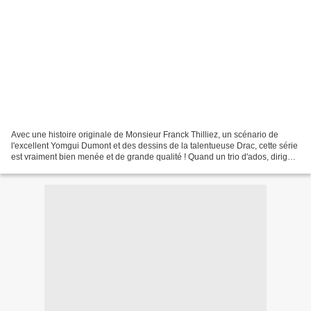
Avec une histoire originale de Monsieur Franck Thilliez, un scénario de
l'excellent Yomgui Dumont et des dessins de la talentueuse Drac, cette série
est vraiment bien menée et de grande qualité ! Quand un trio d'ados, dirigé
par le professeur Angus, aide...