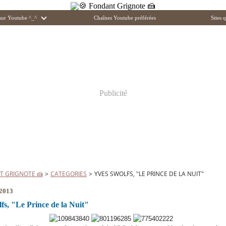
 sur Youtube ^_^
Chaînes Youtube préférées
Sites q
Publicité
T GRIGNOTE 🍰
>
CATEGORIES
>
YVES SWOLFS, "LE PRINCE DE LA NUIT"
 2013
fs, "Le Prince de la Nuit"