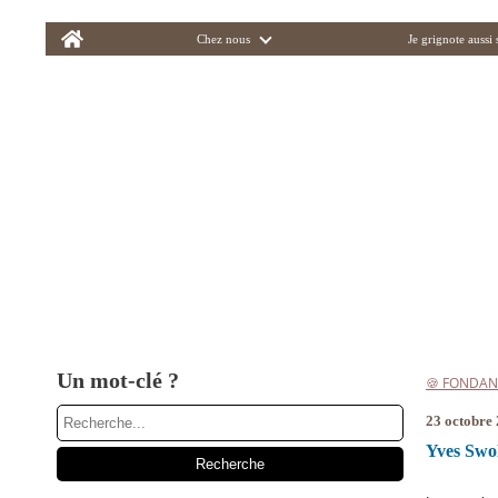
Home
Chez nous
Je grignote aussi
Un mot-clé ?
🍪 FONDAN
23 octobre
Yves Swol