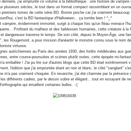
dernière, j'ai emprunté ce volume à la bibliothèque : une histoire de vampire
sur plusieurs siècles, le tout dans un format compact rassemblant en un ouvr
6 premiers tomes de cette série BD. Bonne pioche car j'ai vraiment beaucoup
rd'hui, c'est la BD fantastique d'Halloween... ça tombe bien ! ^_^
t vampire, évidemment immortel, surgit à chaque fois qu'un fléau menace l'hu
uerre... Profitant du malheur et des faiblesses humaines, cette créature à la f
 et dangereuse traverse le temps. De son côté, depuis le Moyen-Âge, une fam
", les Rougemont, a pour mission d'anéantir le monstre connu sous le nom de
loniste virtuose.
nes autrichiennes au Paris des années 1930, des forêts médiévales aux gue
nes, entre course-poursuites et scènes plutôt osées, cette épopée mi-fantas
m'a emballée ! J'ai pu lire sur d'autres blogs que cette BD était extrêmement v
ment, l'édition que j'ai empruntée étant en noir et blanc, le côté "sanglant" s'es
ne m'a pas vraiment choquée. En revanche, j'ai été charmée par la présence 
les différents cadres, par le dessin sobre et élégant... tout en essayant de ne
d'orthographe qui émaillent certaines bulles. :-(