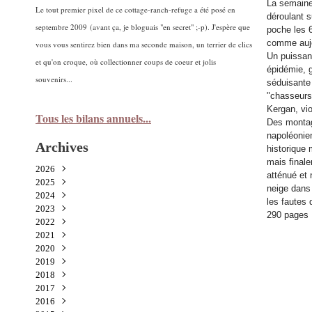
La semaine 
Le tout premier pixel de ce cottage-ranch-refuge a été posé en
déroulant 
septembre 2009 (avant ça, je bloguais "en secret" ;-p). J'espère que
poche les 
comme aujou
vous vous sentirez bien dans ma seconde maison, un terrier de clics
Un puissan
et qu'on croque, où collectionner coups de coeur et jolis
épidémie, g
souvenirs...
séduisante
"chasseurs
Kergan, vio
Tous les bilans annuels...
Des montag
napoléonien
Archives
historique 
mais finale
2026
atténué et 
2025
Juillet
(1)
neige dans 
2024
Juin
Novembre
(2)
(5)
les fautes 
2023
Mai
Octobre
Décembre
(1)
(3)
(3)
290 pages
2022
Avril
Septembre
Novembre
Décembre
(2)
(9)
(3)
(2)
2021
Mars
Août
Octobre
Novembre
Décembre
(3)
(2)
(6)
(5)
(7)
2020
Février
Juillet
Septembre
Octobre
Novembre
Décembre
(1)
(3)
(8)
(15)
(5)
(3)
2019
Janvier
Juin
Août
Septembre
Octobre
Novembre
Décembre
(2)
(2)
(3)
(11)
(8)
(7)
(1)
2018
Mai
Juillet
Août
Septembre
Octobre
Novembre
Décembre
(3)
(5)
(1)
(8)
(12)
(6)
(3)
2017
Avril
Juin
Juillet
Août
Septembre
Octobre
Novembre
Décembre
(2)
(2)
(7)
(6)
(12)
(23)
(8)
(9)
2016
Mars
Mai
Mai
Juillet
Août
Septembre
Octobre
Novembre
Décembre
(2)
(9)
(5)
(4)
(2)
(23)
(17)
(16)
(15)