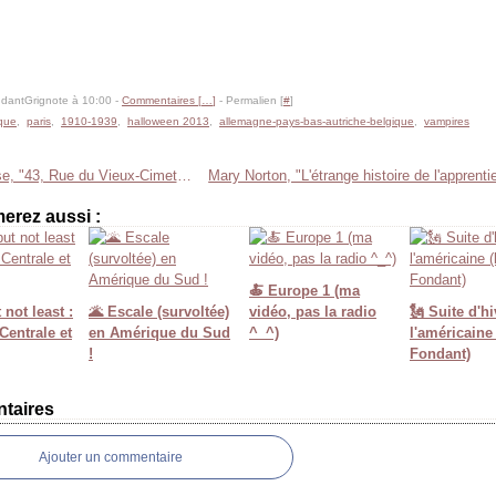
dantGrignote à 10:00 -
Commentaires [
…
]
- Permalien [
#
]
ique
,
paris
,
1910-1939
,
halloween 2013
,
allemagne-pays-bas-autriche-belgique
,
vampires
Kate Klise, "43, Rue du Vieux-Cimetière"
erez aussi :
🍝 Europe 1 (ma
 not least :
🌋 Escale (survoltée)
vidéo, pas la radio
🗽 Suite d'hi
entrale et
en Amérique du Sud
^_^)
l'américaine
!
Fondant)
taires
Ajouter un commentaire