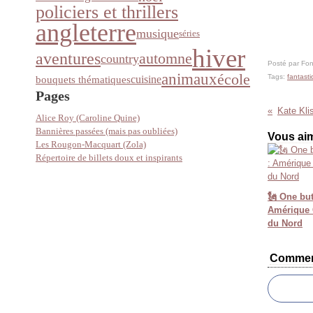
policiers et thrillers
angleterre
musique
séries
hiver
aventures
automne
country
Posté par Fon
animaux
école
cuisine
Tags:
fantast
bouquets thématiques
Pages
Alice Roy (Caroline Quine)
Bannières passées (mais pas oubliées)
Vous aim
Les Rougon-Macquart (Zola)
Répertoire de billets doux et inspirants
🗽 One but
Amérique C
du Nord
Commen