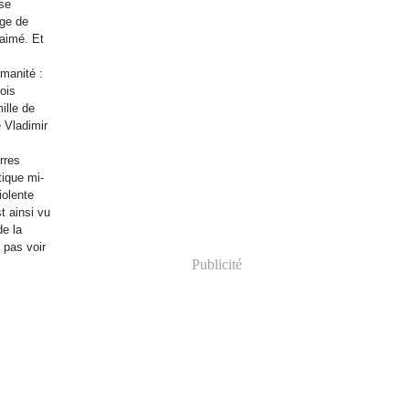
 se
age de
 aimé. Et
manité :
ois
ille de
 Vladimir
rres
tique mi-
iolente
t ainsi vu
de la
 pas voir
Publicité