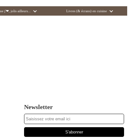
ue j'❤, jolis ailleurs...
Livres (& écrans) en cuisine
Newsletter