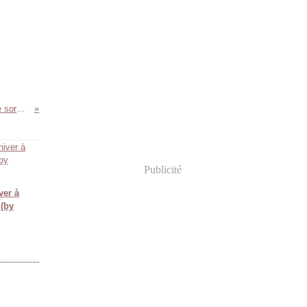
Mary Norton, "L'étrange histoire de l'apprentie sorcière"
Publicité
ver à
 (by