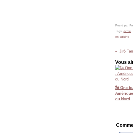
Posté par F
Tags:
école
en cuisine
Jirô Tan
Vous ai
🗽 One but
Amérique 
du Nord
Commen