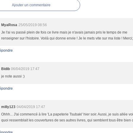
Ajouter un commentaire
MyaRosa
25/05/2019 08:56
Je l'ai vu passé plein de fois ce livre mais je n'avais jamais pris le temps de me
renseigner sur l'histoire. Voilà qui donne envie ! Je le mets vite sur ma liste ! Merci;
épondre
Bidib
06/04/2019 17:47
je note aussi :)
épondre
milly123
04/04/2019 17:47
Ohhh... J'ai commencé à lire 'La papeterie Tsubaki' hier soir. Aussi, je suis allée voi
quoi ressemblait les couvertures de ses autres livres, qui semblent tous être bien c
épondre