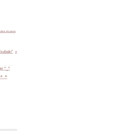
t des écrans
Tsubaki"
r ^_^