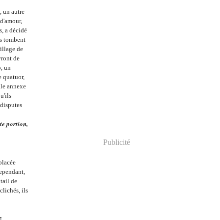
, un autre
 d'amour,
s, a décidé
es tombent
illage de
vront de
, un
e quatuor,
ille annexe
u'ils
 disputes
te portion,
Publicité
 placée
Cependant,
tail de
lichés, ils
: