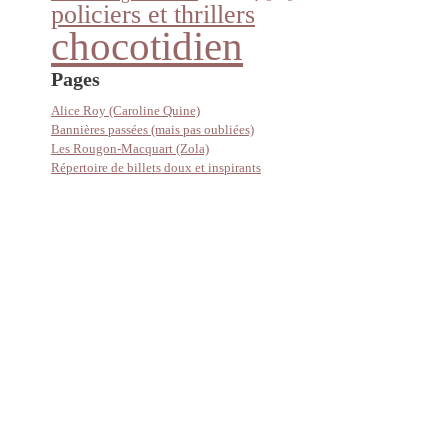
policiers et thrillers
chocotidien
Pages
Alice Roy (Caroline Quine)
Bannières passées (mais pas oubliées)
Les Rougon-Macquart (Zola)
Répertoire de billets doux et inspirants