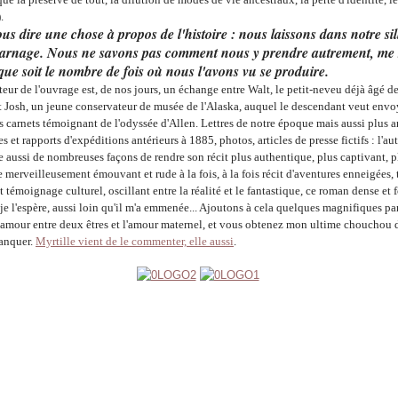
.
ous dire une chose à propos de l'histoire : nous laissons dans notre si
carnage. Nous ne savons pas comment nous y prendre autrement, me
l que soit le nombre de fois où nous l'avons vu se produire.
cteur de l'ouvrage est, de nos jours, un échange entre Walt, le petit-neveu déjà âgé d
et Josh, un jeune conservateur de musée de l'Alaska, auquel le descendant veut envo
es carnets témoignant de l'odyssée d'Allen. L
ettres de notre époque mais aussi plus 
 et rapports d'expéditions antérieurs à 1885, photos, articles de presse fictifs : l'au
e aussi de nombreuses façons de rendre son récit plus authentique, plus captivant, p
 merveilleusement émouvant et rude à la fois, à la fois récit d'aventures enneigées, t
et témoignage culturel, oscillant entre la réalité et le fantastique, ce roman dense et 
je l'espère, aussi loin qu'il m'a emmenée... Ajoutons à cela quelques magnifiques p
'amour entre deux êtres et l'amour maternel, et vous obtenez mon ultime chouchou d
anquer.
Myrtille vient de le commenter, elle aussi
.