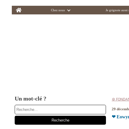
Home
Chez nous
Je grignote aussi
Un mot-clé ?
🍪 FONDA
29 décemb
❤ Eowyn 