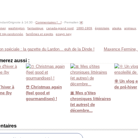
ondantGrignote à 14:30 -
Commentaires [
…
]
- Permalien [
#
]
hiver
,
washington
,
fantastique
,
canada-grand nord
,
1880-1909
,
épistolaire
,
alaska
,
animaux
d trip-randonnée
,
fantômes et esprits
,
eowyn ivey
on spéciale : la gazette du Lardon... euh de la Dinde !
Maxence Fermine, 
merez aussi :
🌞 Un vlog e
'hiver à
☃️ Christmas again
de pré-hiver
ine (by
(feel good et
🎀 Mes p'tites
gourmandises) !
chroniques littéraires
(et autres) de
décembre...
taires