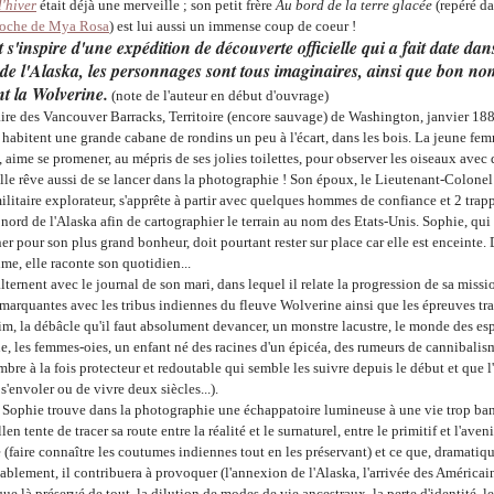
l'hiver
était déjà une merveille ; son petit frère
Au bord de la terre glacée
(repéré d
poche de Mya Rosa
)
est lui aussi un immense coup de coeur !
it s'inspire d'une expédition de découverte officielle qui a fait date dan
e de l'Alaska, les personnages sont tous imaginaires, ainsi que bon n
nt la Wolverine.
(note de l'auteur en début d'ouvrage)
aire des Vancouver Barracks, Territoire (encore sauvage) de Washington, janvier 18
i
habitent une grande cabane de rondins un peu à l'écart, dans les bois. La jeune fem
e,
aime se promener, au mépris de ses jolies toilettes, pour observer les oiseaux avec 
lle rêve aussi de se lancer dans la photographie ! Son époux, le Lieutenant-Colonel
militaire explorateur, s'apprête à partir avec quelques hommes de confiance et 2 trap
 nord de l'Alaska afin de cartographier le terrain au nom des Etats-Unis. Sophie, qui 
 pour son plus grand bonheur, doit pourtant rester sur place car elle est enceinte.
ime, elle raconte son quotidien...
lternent avec le journal de son mari, dans lequel il relate la progression de sa missi
 marquantes avec les tribus indiennes du fleuve Wolverine ainsi que
les épreuves tr
aim, la débâcle qu'il faut absolument devancer, un monstre lacustre, le monde des esp
e, les femmes-oies, un enfant né des racines d'un épicéa, des rumeurs de cannibalis
re à la fois protecteur et redoutable qui semble les suivre depuis le début et que l
s'envoler ou de vivre deux siècles
...).
 Sophie trouve dans la photographie une échappatoire lumineuse à une vie trop ban
len tente de tracer sa route entre la réalité et le surnaturel, entre le primitif et l'aveni
e (faire connaître les coutumes indiennes tout en les préservant) et ce que, dramati
ablement, il contribuera à provoquer (l'annexion de l'Alaska, l'arrivée des Américai
e là préservé de tout, la dilution de modes de vie ancestraux, la perte d'identité, le