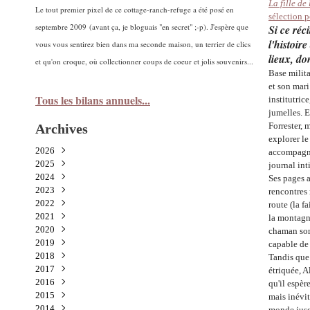
La fille de 
Le tout premier pixel de ce cottage-ranch-refuge a été posé en
sélection 
septembre 2009 (avant ça, je bloguais "en secret" ;-p). J'espère que
Si ce réc
l'histoir
vous vous sentirez bien dans ma seconde maison, un terrier de clics
lieux, do
et qu'on croque, où collectionner coups de coeur et jolis souvenirs...
Base milit
et son mar
Tous les bilans annuels...
institutric
jumelles. E
Forrester, 
Archives
explorer le
2026
accompagner
2025
Juillet
(1)
journal int
2024
Juin
Novembre
(2)
(5)
Ses pages a
2023
Mai
Octobre
Décembre
(1)
(3)
(3)
rencontres
2022
Avril
Septembre
Novembre
Décembre
(2)
(9)
(3)
(2)
route (la f
2021
Mars
Août
Octobre
Novembre
Décembre
(3)
(2)
(6)
(5)
(7)
la montagn
2020
Février
Juillet
Septembre
Octobre
Novembre
Décembre
(1)
(3)
(8)
(15)
(5)
(3)
chaman somb
2019
Janvier
Juin
Août
Septembre
Octobre
Novembre
Décembre
(2)
(2)
(3)
(11)
(8)
(7)
(1)
capable de 
2018
Mai
Juillet
Août
Septembre
Octobre
Novembre
Décembre
(3)
(5)
(1)
(8)
(12)
(6)
(3)
Tandis que
2017
Avril
Juin
Juillet
Août
Septembre
Octobre
Novembre
Décembre
(2)
(2)
(7)
(6)
(12)
(23)
(8)
(9)
étriquée, Al
2016
Mars
Mai
Mai
Juillet
Août
Septembre
Octobre
Novembre
Décembre
(2)
(9)
(5)
(4)
(2)
(23)
(17)
(16)
(15)
qu'il espèr
2015
Février
Avril
Avril
Juin
Juillet
Août
Septembre
Octobre
Novembre
Décembre
(16)
(4)
(5)
(6)
(4)
(2)
(18)
(10)
(20)
(22)
mais inévit
2014
Janvier
Mars
Mars
Mai
Juin
Juillet
Août
Septembre
Octobre
Novembre
Décembre
(4)
(8)
(6)
(7)
(7)
(5)
(4)
(22)
(29)
(9)
(29)
monde jusqu