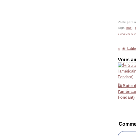
Posté par F
Tags:
noël
,
parcours-roa
🎄 Editi
Vous ai
🗽 Suite d
l'américa
Fondant)
Commen