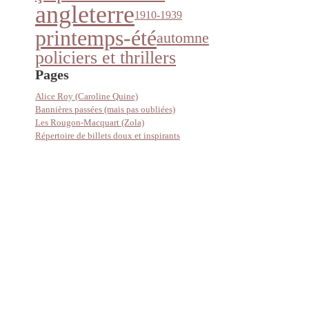
angleterre
1910-1939
printemps-été
automne
policiers et thrillers
Pages
Alice Roy (Caroline Quine)
Bannières passées (mais pas oubliées)
Les Rougon-Macquart (Zola)
Répertoire de billets doux et inspirants