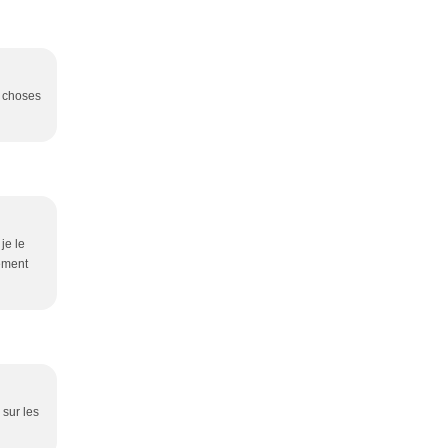
s choses
 je le
nement
 sur les