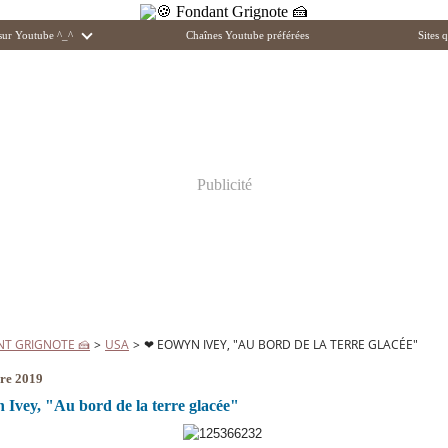
 sur Youtube ^_^
Chaînes Youtube préférées
Sites q
Publicité
NT GRIGNOTE 🍰
>
USA
>
❤ EOWYN IVEY, "AU BORD DE LA TERRE GLACÉE"
re 2019
Ivey, "Au bord de la terre glacée"