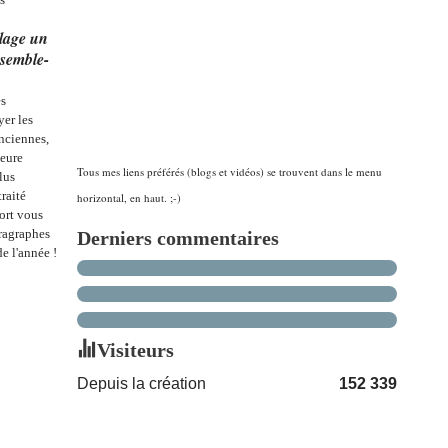
llage un
 semble-
es
yer les
anciennes,
teure
Tous mes liens préférés (blogs et vidéos) se trouvent dans le menu
lus
raité
horizontal, en haut. ;-)
fort vous
aragraphes
Derniers commentaires
e l'année !
Visiteurs
Depuis la création
152 339