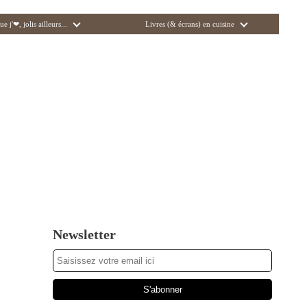
ue j'❤, jolis ailleurs...
Livres (& écrans) en cuisine
Newsletter