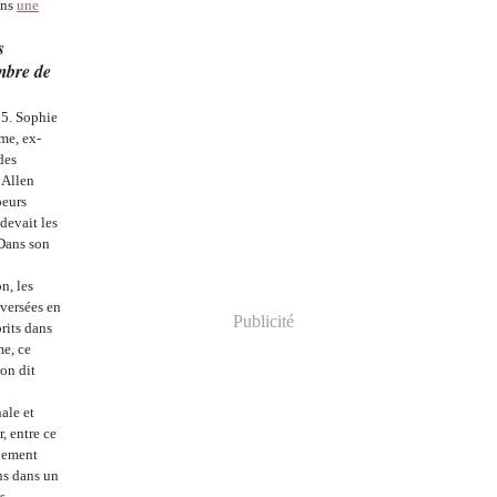
ans
une
s
ombre de
85. Sophie
me, ex-
des
 Allen
peurs
devait les
 Dans son
on,
les
aversées en
Publicité
rits dans
me,
ce
'on dit
ale et
r, entre ce
quement
ns dans un
s