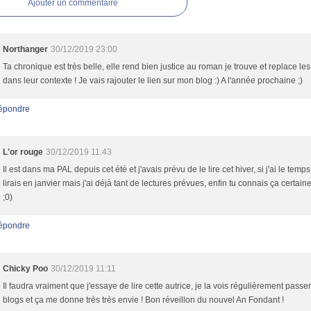
Ajouter un commentaire
Northanger
30/12/2019 23:00
Ta chronique est très belle, elle rend bien justice au roman je trouve et replace le
dans leur contexte ! Je vais rajouter le lien sur mon blog :) A l'année prochaine ;)
épondre
L'or rouge
30/12/2019 11:43
Il est dans ma PAL depuis cet été et j'avais prévu de le lire cet hiver, si j'ai le temps
lirais en janvier mais j'ai déjà tant de lectures prévues, enfin tu connais ça certai
;0)
épondre
Chicky Poo
30/12/2019 11:11
Il faudra vraiment que j'essaye de lire cette autrice, je la vois régulièrement passer
blogs et ça me donne très très envie ! Bon réveillon du nouvel An Fondant !