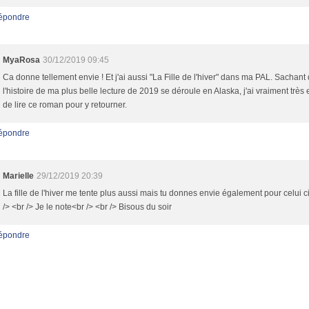
épondre
MyaRosa
30/12/2019 09:45
Ca donne tellement envie ! Et j'ai aussi "La Fille de l'hiver" dans ma PAL. Sachant
l'histoire de ma plus belle lecture de 2019 se déroule en Alaska, j'ai vraiment très 
de lire ce roman pour y retourner.
épondre
Marielle
29/12/2019 20:39
La fille de l'hiver me tente plus aussi mais tu donnes envie également pour celui ci 
/> <br /> Je le note<br /> <br /> Bisous du soir
épondre