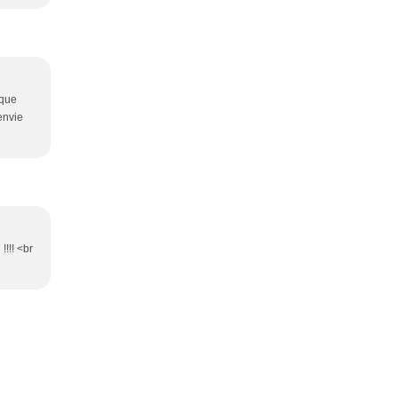
 que
envie
!!!! <br