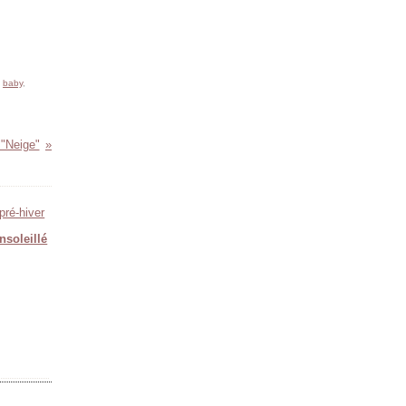
,
baby
,
"Neige"
nsoleillé