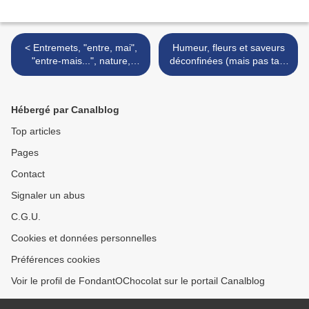
< Entremets, "entre, mai",
Humeur, fleurs et saveurs
"entre-mais...", nature,
déconfinées (mais pas tant
temps bien employé et
que ça) >
reprise
Hébergé par Canalblog
Top articles
Pages
Contact
Signaler un abus
C.G.U.
Cookies et données personnelles
Préférences cookies
Voir le profil de FondantOChocolat sur le portail Canalblog