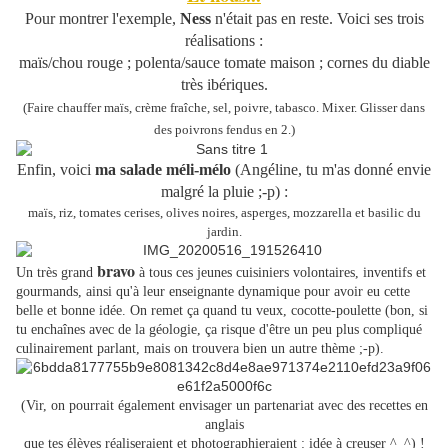
Pour montrer l'exemple,
Ness
n'était pas en reste. Voici ses trois
réalisations :
maïs/chou rouge ; polenta/sauce tomate maison ; cornes du diable
très ibériques.
(Faire chauffer maïs, crème fraîche, sel, poivre, tabasco. Mixer. Glisser dans
des poivrons fendus en 2.)
Enfin,
voici
ma salade méli-mélo
(
Angéline, tu m'as donné envie
malgré la pluie ;-p) :
maïs, riz, tomates cerises, olives noires, asperges, mozzarella et basilic du
jardin.
bravo
Un très grand
à tous ces jeunes cuisiniers volontaires, inventifs et
gourmands, ainsi qu'à leur enseignante dynamique pour avoir eu cette
belle et bonne idée. On remet ça quand tu veux, cocotte-poulette (bon, si
tu enchaînes avec de la géologie, ça risque d'être un peu plus compliqué
culinairement parlant, mais on trouvera bien un autre thème ;-p).
(Vir, on pourrait également envisager un partenariat avec des recettes en
anglais
que tes élèves réaliseraient et photographieraient : idée à creuser ^_^) !