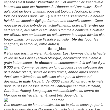
espèces s'est formé :
l'amidonnier
. Cet amidonnier s'est révélé
intéressant pour les Hommes de l'époque qui l'ont cultivé. Sauf
qu'à côté de leurs champs, poussait toujours l'égilope. Et avec
tous ces pollens dans l'air, il y a 9 000 ans s'est formé un nouvel
hybride amidonnier-égilope formant une nouvelle espèce. Cette
nouvelle espèce hybride est actuellement... notre
blé tendre
qui
sert au pain, aux raviolis etc. Mais l'Homme a continué à cultiver
par ailleurs son amidonnier en sélectionant à chaque fois les plus
beaux plants, on appelle l'espèce actuelle :
blé dur
(pour les
spaghetti, la semoule, entre autres).
Il était une fois... la vie en Amériques. Les Hommes dans la haute
vallée de Rio Balsas (actuel Mexique) découvrent une plante à
grain intéressante :
la téosinte
, et commencent à la cultiver il y a
9 000 ans. Commence alors un long processus de sélection des
plus beaux plants, semis de leurs grains, année après année.
Ainsi, ces millénaires de sélection changent la plante qui
devient...
le maïs
! A partir de -3000 avant JC, on trouve le maïs
dans toutes les basses terres de l'Amérique centrale (Yucatan,
Caraïbes, Andes). Les peuples mésoaméricains du centre du
Mexique et du Yucatan en étaient très dépendants.
Ces processus de lente modification de la plante sauvage par la
sélection exercée par l'Homme s'appelle la domestication. Les