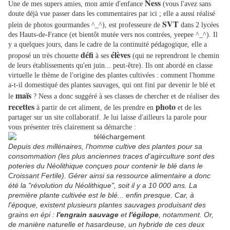
Ness
Une de mes supers amies, mon amie d'enfance
(vous l'avez sans
doute déjà vue passer dans les commentaires par ici ; elle a aussi réalisé
SVT
plein de photos gourmandes ^_^), est professeure de
dans 2 lycées
des Hauts-de-France (et bientôt mutée vers nos contrées, yeepee ^_^). Il
y a quelques jours, dans le cadre de la continuité pédagogique, elle a
défi
élèves
proposé un très chouette
à ses
(qui ne reprendront le chemin
de leurs établissements qu'en juin... peut-être).
Ils ont abordé en classe
virtuelle le thème de l'origine des plantes cultivées : comment l'homme
a-t-il domestiqué des plantes sauvages, qui ont fini par devenir le blé et
maïs
le
? Ness a donc suggéré à ses classes de chercher et de réaliser des
recettes
photo
à partir de cet aliment, de les prendre en
et de les
partager sur un site collaboratif. Je lui laisse d'ailleurs la parole pour
vous présenter très clairement sa démarche :
Depuis des millénaires, l'homme cultive des plantes pour sa
consommation (les plus anciennes traces d'agirculture sont des
poteries du Néolithique conçues pour contenir le blé dans le
Croissant Fertile). Gérer ainsi sa ressource alimentaire a donc
été la "révolution du Néolithique", soit il y a 10 000 ans. La
première plante cultivée est le blé... enfin presque. Car, à
l'époque, existent plusieurs plantes sauvages produisant des
grains en épi :
l'engrain
sauvage
et
l'égilope
, notamment. Or,
de manière naturelle et hasardeuse, un hybride de ces deux