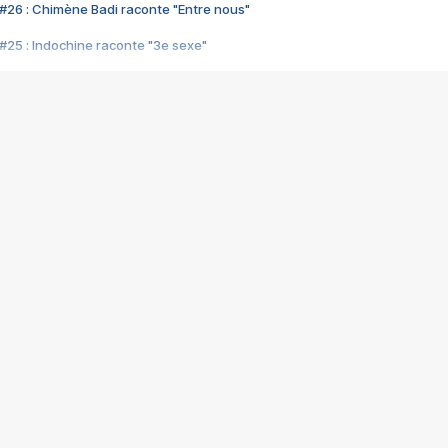
#26 : Chimène Badi raconte "Entre nous"
#25 : Indochine raconte "3e sexe"
#24 : Zaho raconte "C'est chelou"
#23 : Patrick Bruel raconte "Au café des délices"
#22 : Kyo raconte "Le chemin"
#21 : Nolwenn Leroy raconte "Cassé"
#20 : Patrick Hernandez raconte "Born to be alive"
#19 : Lorie raconte "Près de moi"
#18 : Michael Jones raconte "A nos actes manqués" (avec Jean-Jacque
#17 : Khaled raconte "Aïcha"
#16 : Corneille raconte "Parce qu'on vient de loin"
#15 : Indochine raconte "L'aventurier"
14 : Lorie raconte "Sur un air latino"