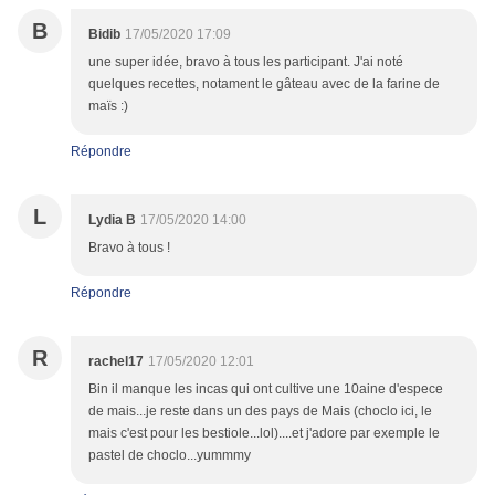
B
Bidib
17/05/2020 17:09
une super idée, bravo à tous les participant. J'ai noté
quelques recettes, notament le gâteau avec de la farine de
maïs :)
Répondre
L
Lydia B
17/05/2020 14:00
Bravo à tous !
Répondre
R
rachel17
17/05/2020 12:01
Bin il manque les incas qui ont cultive une 10aine d'espece
de mais...je reste dans un des pays de Mais (choclo ici, le
mais c'est pour les bestiole...lol)....et j'adore par exemple le
pastel de choclo...yummmy