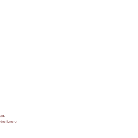
urg
,
,
des livres et