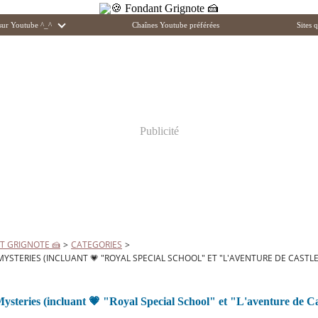
 sur Youtube ^_^
Chaînes Youtube préférées
Sites q
Publicité
T GRIGNOTE 🍰
>
CATEGORIES
>
YSTERIES (INCLUANT 💗 "ROYAL SPECIAL SCHOOL" ET "L'AVENTURE DE CASTLE
Mysteries (incluant 💗 "Royal Special School" et "L'aventure de Ca