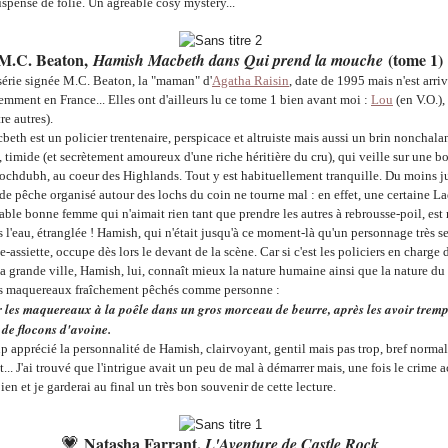
spense de folie. Un agréable cosy mystery...
M.C. Beaton,
(tome 1)
Hamish Macbeth dans Qui prend la mouche
 série signée M.C. Beaton, la "maman" d'
Agatha Raisin
, date de 1995 mais n'est arri
emment en France... Elles ont d'ailleurs lu ce tome 1 bien avant moi :
Lou
(en V.O.),
re autres).
eth est un policier trentenaire,
perspicace et altruiste mais aussi un brin nonchalan
,
timide (et secrètement amoureux d'une riche héritière du cru), qui veille sur une 
Lochdubh, au coeur des Highlands. Tout y est habituellement tranquille. Du moins j
de pêche organisé autour des lochs du coin ne tourne mal : en effet, une certaine L
ble bonne femme qui n'aimait rien tant que prendre les autres à rebrousse-poil, est
s l'eau, étranglée ! Hamish, qui n'était jusqu'à ce moment-là qu'un personnage très s
-assiette, occupe dès lors le devant de la scène. Car si c'est les policiers en charge
la grande ville, Hamish, lui, connaît mieux la nature humaine ainsi que la nature du te
les maquereaux fraîchement pêchés comme personne :
oler les maquereaux à la poêle dans un gros morceau de beurre, après les avoir trem
 de flocons d'avoine.
p apprécié la personnalité de Hamish, clairvoyant, gentil mais pas trop, bref norma
t... J'ai trouvé que l'intrigue avait un peu de mal à démarrer mais, une fois le crime a
ien et je garderai au final un très bon souvenir de cette lecture.
Natasha Farrant,
💗
L'Aventure de Castle Rock