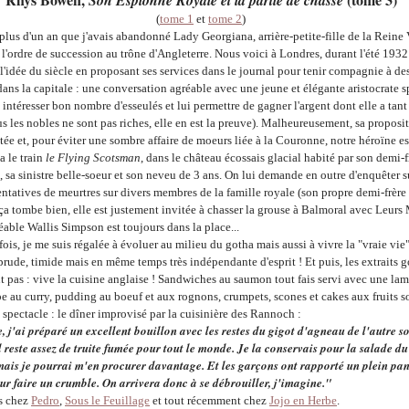
Son Espionne Royale et la partie de chasse
(
tome 1
et
tome 2
)
 plus d'un an que j'avais abandonné Lady Georgiana, arrière-petite-fille de la Reine 
'ordre de succession au trône d'Angleterre. Nous voici à Londres, durant l'été 1932
l'idée du siècle en proposant ses services dans le journal pour tenir compagnie à 
ans la capitale : une conversation agréable avec une jeune et élégante aristocrate sp
 intéresser bon nombre d'esseulés et lui permettre de gagner l'argent dont elle a tan
us les nobles ne sont pas riches, elle en est la preuve). Malheureusement, sa proposit
tée et, pour éviter une sombre affaire de moeurs liée à la Couronne, notre héroïne e
ia le train
le Flying Scotsman
, dans le château écossais glacial habité par son demi-f
sa sinistre belle-soeur et son neveu de 3 ans. On lui demande en outre d'enquêter s
entatives de meurtres sur divers membres de la famille royale (son propre demi-frère 
ça tombe bien, elle est justement invitée à chasser la grouse à Balmoral avec Leurs 
éable Wallis Simpson est toujours dans la place...
ois, je me suis régalée à évoluer au milieu du gotha mais aussi à vivre la "vraie vie
prude, timide mais en même temps très indépendante d'esprit ! Et puis, les extraits
 pas : vive la cuisine anglaise ! Sandwiches au saumon tout fais servi avec une la
e au curry, pudding au boeuf et aux rognons, crumpets, scones et cakes aux fruits s
 spectacle : le dîner improvisé par la cuisinière des Rannoch :
 j'ai préparé un excellent bouillon avec les restes du gigot d'agneau de l'autre so
il reste assez de truite fumée pour tout le monde. Je la conservais pour la salade d
ais je pourrai m'en procurer davantage. Et les garçons ont rapporté un plein pan
our faire un crumble. On arrivera donc à se débrouiller, j'imagine."
is chez
Pedro
,
Sous le Feuillage
et tout récemment chez
Jojo en Herbe
.