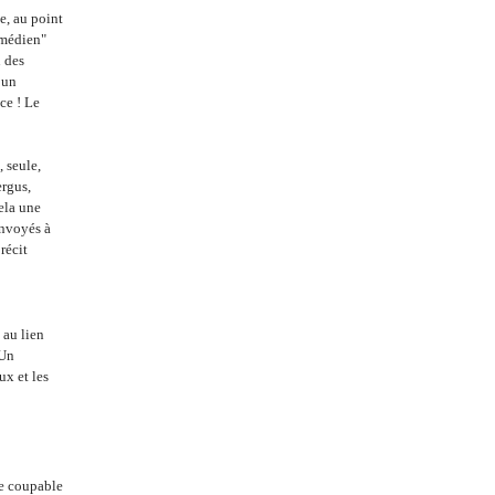
e, au point
omédien"
u des
 un
ce ! Le
, seule,
ergus,
cela une
envoyés à
récit
 au lien
 Un
ux et les
e coupable