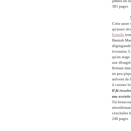
jamais un su
381 pages
Cette autre
qu'assez réc
Eimelle
(ent
Hamish Macb
dégingandé
écossaise, 
qu'un stage 
une désagréa
flottant dan
un peu pique
arrivent de 
il cuisine 
Il fit riss
une assiette
J'ai beaucou
attendrissan
s'enchaîne b
246 pages