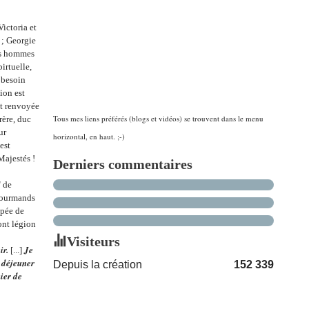
Victoria et
 ; Georgie
des hommes
irtuelle,
t besoin
ion est
st renvoyée
Tous mes liens préférés (blogs et vidéos) se trouvent dans le menu
rère, duc
ur
horizontal, en haut. ;-)
est
Majestés !
Derniers commentaires
" de
 gourmands
mpée de
ont légion
Visiteurs
ir.
Je
[...]
u déjeuner
Depuis la création
152 339
ier de