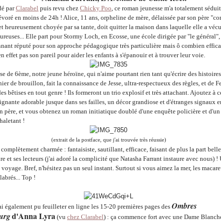
é par
Clarabel
puis revu chez
Chicky Poo
, ce roman jeunesse m'a totalement séduit
dévoré en moins de 24h ! Alice, 11 ans, orpheline de mère, délaissée par son père "c
 heureusement choyée par sa tante, doit quitter la maison dans laquelle elle a véc
ureuses... Elle part pour Stormy Loch, en Ecosse, une école dirigée par "le général",
ant réputé pour son approche pédagogique très particulière mais ô combien effica
en effet pas son pareil pour aider les enfants à s'épanouir et à trouver leur voie.
se de 6ème, notre jeune héroïne, qui n'aime pourtant rien tant qu'écrire des histoires
ier de brouillon, fait la connaissance de Jesse, ultra-respectueux des règles, et de F
des bêtises en tout genre ! Ils formeront un trio explosif et très attachant. Ajoutez à 
ignante adorable jusque dans ses failles, un décor grandiose et d'étranges signaux 
n père, et vous obtenez un roman initiatique doublé d'une enquête policière et d'un 
haletant !
(extrait de la postface, que j'ai trouvée très réussie)
 complètement charmée : fantaisiste, sautillant, efficace, faisant de plus la part belle
ure et ses lecteurs (j'ai adoré la complicité que Natasha Farrant instaure avec nous) !
voyage. Bref, n'hésitez pas un seul instant. Surtout si vous aimez la mer, les macare
abrés... Top !
Ombres
j'ai également pu feuilleter en ligne les 15-20 premières pages des
d'Anna Lyra
urg
(vu
chez Clarabel
) : ça commence fort avec une Dame Blanch