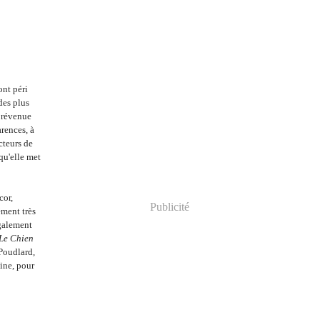
ont péri
des plus
a prévenue
arences, à
cteurs de
 qu'elle met
cor,
Publicité
ément très
également
Le Chien
 Poudlard,
dine, pour