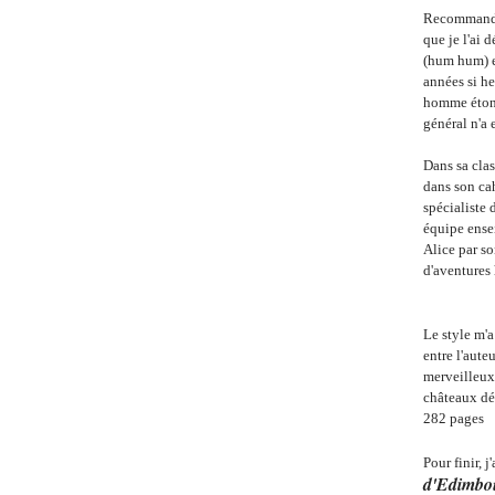
Recommand
que je l'ai 
(hum hum) et
années si he
homme étonn
général n'a 
Dans sa clas
dans son cah
spécialiste 
équipe ense
Alice par so
d'aventures 
Le style m'a
entre l'aute
merveilleux 
châteaux dél
282 pages
Pour finir, 
d'Edimbo