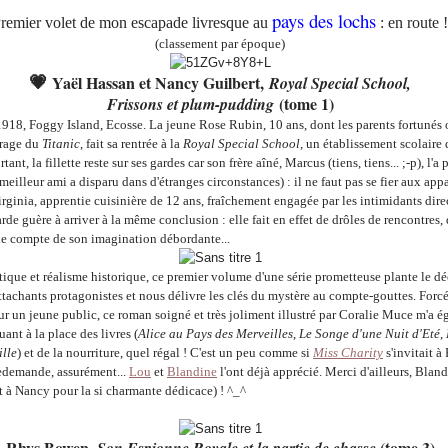
pays des lochs
remier volet de mon escapade livresque au
: en route !
(classement par époque)
💗
Yaël Hassan et Nancy Guilbert,
Royal Special School,
(tome 1)
Frissons et plum-pudding
918, Foggy Island, Ecosse. La jeune Rose Rubin, 10 ans, dont les parents fortunés 
frage du
Titanic
, fait sa rentrée à la
Royal Special School
, un établissement scolaire 
tant, la fillette reste sur ses gardes car son frère aîné, Marcus (tiens, tiens... ;-p), l'
meilleur ami a disparu dans d'étranges circonstances) : il ne faut pas se fier aux app
irginia, apprentie cuisinière de 12 ans, fraîchement engagée par les intimidants dire
tarde guère à arriver à la même conclusion : elle fait en effet de drôles de rencontres,
 le compte de son imagination débordante...
tique et réalisme historique, ce premier volume d'une série prometteuse plante le dé
ttachants protagonistes et nous délivre les clés du mystère au compte-gouttes. Forc
ur un jeune public, ce roman soigné et très joliment illustré par Coralie Muce m'a 
uant à la place des livres (
Alice au Pays des Merveilles
,
Le Songe d'une Nuit d'Eté
,
ille
) et de la nourriture, quel régal ! C'est un peu comme si
Miss Charity
s'invitait à
redemande, assurément...
Lou
et
Blandine
l'ont déjà apprécié. Merci d'ailleurs, Blan
t à Nancy pour la si charmante dédicace) ! ^_^
Rhys Bowen,
(tome 3)