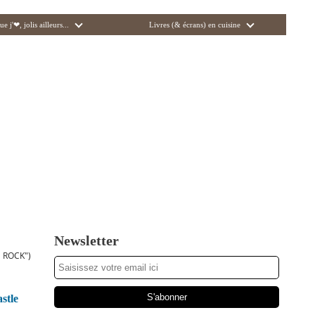
ue j'❤, jolis ailleurs...
Livres (& écrans) en cuisine
Newsletter
 ROCK")
stle