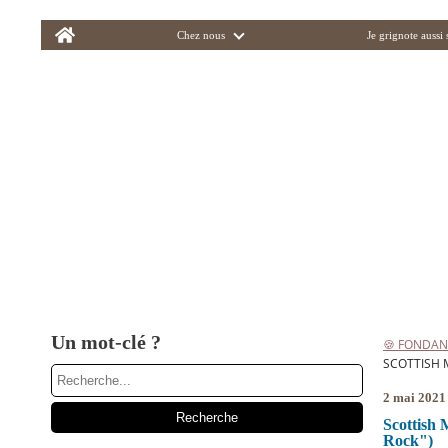
Home
Chez nous
Je grignote aussi
Un mot-clé ?
🍪 FONDAN
SCOTTISH M
2 mai 2021
Scottish 
Rock")