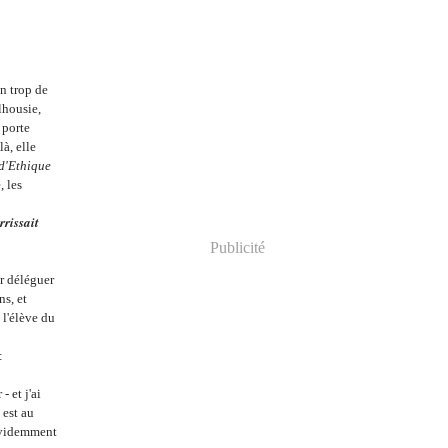
n trop de
lhousie,
 porte
à, elle
d'Ethique
, les
rrissait
Publicité
ur déléguer
ns, et
 l'élève du
:
 et j'ai
 est au
 évidemment