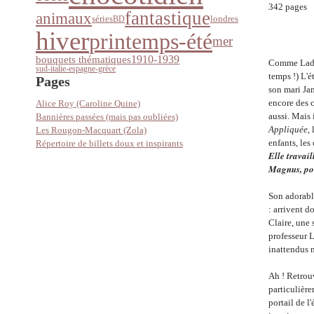
342 pages
fantastique
animaux
séries
londres
BD
hiver
printemps-été
mer
1910-1939
bouquets thématiques
Comme Lady 
sud-italie-espagne-grèce
temps !)
L'é
Pages
son mari Jam
encore des c
Alice Roy (Caroline Quine)
aussi. Mais 
Bannières passées (mais pas oubliées)
Appliquée
,
Les Rougon-Macquart (Zola)
enfants, les
Répertoire de billets doux et inspirants
Elle travail
Magnus, pou
Son adorable
: arrivent d
Claire, une 
professeur L
inattendus m
Ah ! Retrouv
particulière
portail de l