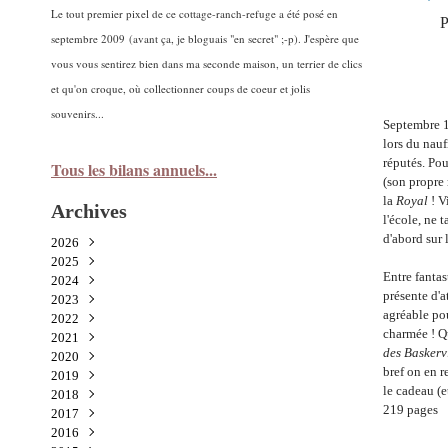
Le tout premier pixel de ce cottage-ranch-refuge a été posé en
P
septembre 2009 (avant ça, je bloguais "en secret" ;-p). J'espère que
vous vous sentirez bien dans ma seconde maison, un terrier de clics
et qu'on croque, où collectionner coups de coeur et jolis
souvenirs...
Septembre 1
lors du nau
réputés. Pour
Tous les bilans annuels...
(son propre 
la
Royal
! V
Archives
l'école, ne 
d'abord sur
2026
2025
Juillet
(1)
Entre fantas
2024
Juin
Novembre
(2)
(5)
présente d'a
2023
Mai
Octobre
Décembre
(1)
(3)
(3)
agréable po
2022
Avril
Septembre
Novembre
Décembre
(2)
(9)
(3)
(2)
charmée !
Q
2021
Mars
Août
Octobre
Novembre
Décembre
(3)
(2)
(6)
(5)
(7)
des Baskerv
2020
Février
Juillet
Septembre
Octobre
Novembre
Décembre
(1)
(3)
(8)
(15)
(5)
(3)
bref on en 
2019
Janvier
Juin
Août
Septembre
Octobre
Novembre
Décembre
(2)
(2)
(3)
(11)
(8)
(7)
(1)
le cadeau (e
2018
Mai
Juillet
Août
Septembre
Octobre
Novembre
Décembre
(3)
(5)
(1)
(8)
(12)
(6)
(3)
219 pages
2017
Avril
Juin
Juillet
Août
Septembre
Octobre
Novembre
Décembre
(2)
(2)
(7)
(6)
(12)
(23)
(8)
(9)
2016
Mars
Mai
Mai
Juillet
Août
Septembre
Octobre
Novembre
Décembre
(2)
(9)
(5)
(4)
(2)
(23)
(17)
(16)
(15)