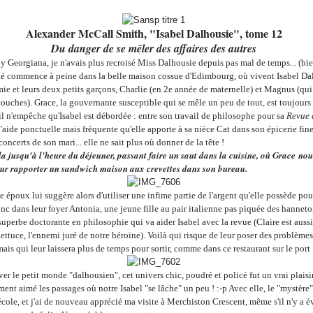
Alexander McCall Smith, "Isabel Dalhousie", tome 12
Du danger de se mêler des affaires des autres
Georgiana, je n'avais plus recroisé Miss Dalhousie depuis pas mal de temps... (bie
té commence à peine dans la belle maison cossue d'Edimbourg, où vivent Isabel Da
ie et leurs deux petits garçons, Charlie (en 2e année de maternelle) et Magnus (qui
ouches). Grace, la gouvernante susceptible qui se mêle un peu de tout, est toujours l
il n'empêche qu'Isabel est débordée : entre son travail de philosophe pour sa
Revue 
 l'aide ponctuelle mais fréquente qu'elle apporte à sa nièce Cat dans son épicerie fine
 concerts de son mari... elle ne sait plus où donner de la tête !
la jusqu'à l'heure du déjeuner, passant faire un saut dans la cuisine, où Grace nou
r rapporter un sandwich maison aux crevettes dans son bureau.
 époux lui suggère alors d'utiliser une infime partie de l'argent qu'elle possède po
onc dans leur foyer Antonia, une jeune fille au pair italienne pas piquée des hanneto
superbe doctorante en philosophie qui va aider Isabel avec la revue (Claire est aussi
ettuce, l'ennemi juré de notre héroïne). Voilà qui risque de leur poser des problèmes
ais qui leur laissera plus de temps pour sortir, comme dans ce restaurant sur le port 
er le petit monde "dalhousien", cet univers chic, poudré et policé fut un vrai plaisir -
ment aimé les passages où notre Isabel "se lâche" un peu ! :-p Avec elle, le "mystère"
'école, et j'ai de nouveau apprécié ma visite à Merchiston Crescent, même s'il n'y a