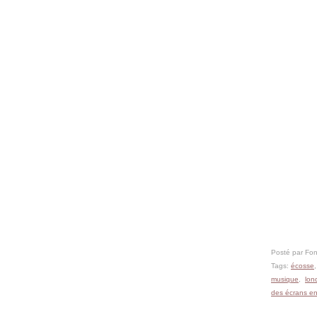
Posté par Fon
Tags:
écosse
musique
,
lon
des écrans en