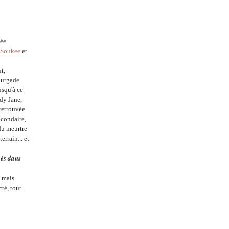
vée
Soukee
et
t,
bourgade
usqu'à ce
ady Jane,
 retrouvée
econdaire,
 du meurtre
rrain... et
pés dans
l mais
cté, tout