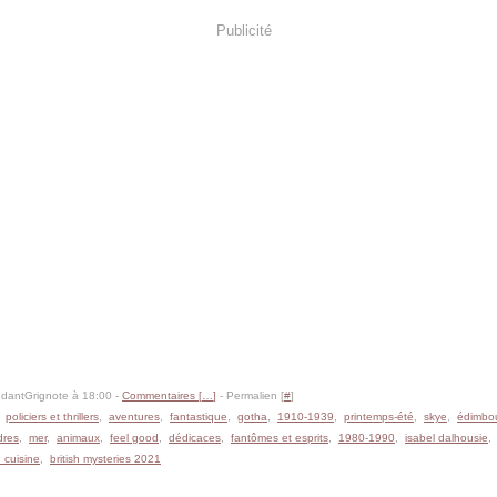
Publicité
dantGrignote à 18:00 -
Commentaires [
…
]
- Permalien [
#
]
,
policiers et thrillers
,
aventures
,
fantastique
,
gotha
,
1910-1939
,
printemps-été
,
skye
,
édimbo
dres
,
mer
,
animaux
,
feel good
,
dédicaces
,
fantômes et esprits
,
1980-1990
,
isabel dalhousie
 cuisine
,
british mysteries 2021