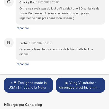
C
Chicky Poo
18/01/2023 20:01
Oh, je ne savais pas du tout qu'il existait une BD sur la vie de
Susie Morgenstern ! Je suis curieuse du coup, je vais
regarder de plus près dans mon réseau ;)
Répondre
R
rachel
18/01/2023 11:58
On mange bien chez toi...encore de la bien belle lecture
didonc
Répondre
< 🌳 Feel good made in
📖 VLog VLittéraire :
USA (1) : quand la Nature
chronique artist-hic en mots
guérit... (with 2 ⭐)
et en marmot ! 🎨 >
Hébergé par Canalblog