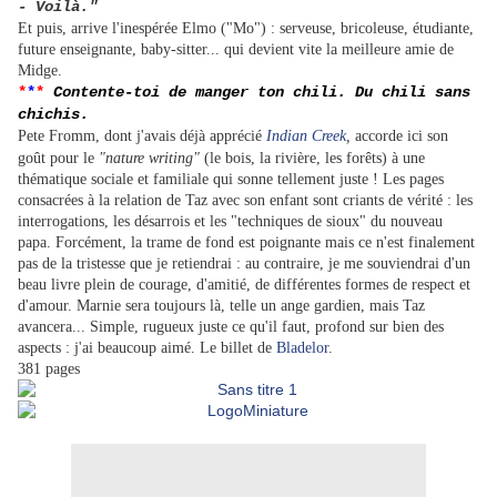
- Voilà."
Et puis, arrive l'inespérée Elmo ("Mo") : serveuse, bricoleuse, étudiante,
future enseignante, baby-sitter... qui devient vite la meilleure amie de
Midge.
*
*
*
Contente-toi de manger ton chili. Du chili sans
chichis.
Pete Fromm, dont j'avais déjà apprécié
Indian Creek
,
accorde ici son
goût pour le
"nature writing"
(le bois, la rivière, les forêts) à une
thématique sociale et familiale qui sonne tellement juste ! Les pages
consacrées à la relation de Taz avec son enfant sont criants de vérité : les
interrogations, les désarrois et les "techniques de sioux" du nouveau
papa. Forcément, la trame de fond est poignante mais ce n'est finalement
pas de la tristesse que je retiendrai : au contraire, je me souviendrai d'un
beau livre plein de courage, d'amitié, de différentes formes de respect et
d'amour. Marnie sera toujours là, telle un ange gardien, mais Taz
avancera... Simple, rugueux juste ce qu'il faut, profond sur bien des
aspects : j'ai beaucoup aimé. Le billet de
Bladelor
.
381 pages