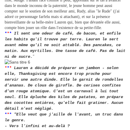
fille, Midge. Faisant face comme il peut, apprenant sur le tas à avancer
dans le monde inconnu de la paternité, le jeune homme peut aussi
compter sur le soutien de son meilleur ami, Rudy, alias "le Rude" (j'ai
adoré ce personnage farfelu mais si attachant), et sur la présence
bienveillante de sa belle-mère Lauren qui, bien que dévastée elle aussi,
compte bien jouer un rôle dans l'existence de sa petite-fille.
*
*
*
Il sent une odeur de café, de bacon, et enfile
les habits qu'il trouve par terre.
Lauren le sert
avant même qu'il ne soit attablé. Des pancakes, ce
matin. Aux myrtilles. Une tasse de café. Pas de lait
ni de sucre.
"
*
*
*
Lauren a décidé de préparer un jambon - selon
elle, Thanksgiving est encore trop proche pour
servir une autre dinde. Elle le garnit de rondelles
d'ananas. De clous de girofle. De cerises confites
d'un rouge atomique. C'est un carnaval à lui tout
seul. Elle épluche des kilos de patates, en prépare
des cocottes entières, qu'elle fait gratiner. Aucun
détail n'est négligé.
*
*
*
"Elle veut que j'aille de l'avant, un truc dans
le genre.
- Vers l'infini et au-delà ?