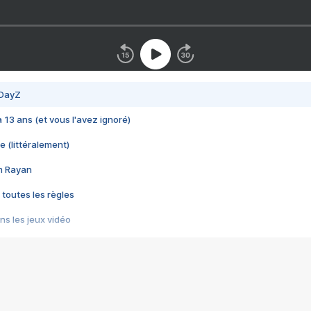
 DayZ
 a 13 ans (et vous l'avez ignoré)
e (littéralement)
im Rayan
 toutes les règles
s les jeux vidéo
us choquant de Rockstar ? - Le scandale BULLY
e plus moche de Steam
du RÊVE tourne au CAUCHEMAR