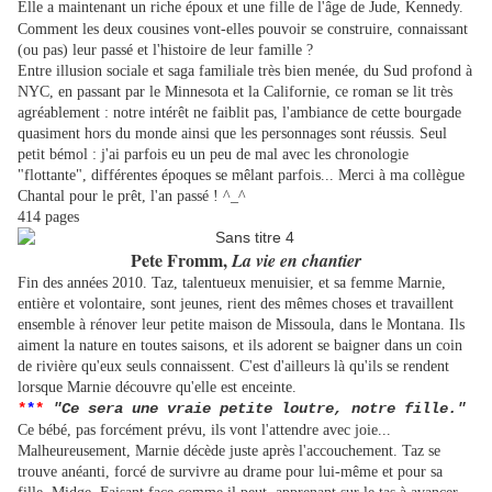
Elle a maintenant un riche époux et une fille de l'âge de Jude, Kennedy.
Comment les deux cousines vont-elles pouvoir se construire, connaissant
(ou pas) leur passé et l'histoire de leur famille ?
Entre illusion sociale et saga familiale très bien menée, du Sud profond à
NYC, en passant par le Minnesota et la Californie, ce roman se lit très
agréablement : notre intérêt ne faiblit pas, l'ambiance de cette bourgade
quasiment hors du monde ainsi que les personnages sont réussis. Seul
petit bémol : j'ai parfois eu un peu de mal avec les chronologie
"flottante", différentes époques se mêlant parfois... Merci à ma collègue
Chantal pour le prêt, l'an passé ! ^_^
414 pages
Pete Fromm,
La vie en chantier
Fin des années 2010. Taz, talentueux menuisier, et sa femme Marnie,
entière et volontaire, sont jeunes, rient des mêmes choses et travaillent
ensemble à rénover leur petite maison de Missoula, dans le Montana. Ils
aiment la nature en toutes saisons, et ils adorent se baigner dans un coin
de rivière qu'eux seuls connaissent. C'est d'ailleurs là qu'ils se rendent
lorsque Marnie découvre qu'elle est enceinte.
*
*
*
"Ce sera une vraie petite loutre, notre fille."
Ce bébé, pas forcément prévu, ils vont l'attendre avec joie...
Malheureusement, Marnie décède juste après l'accouchement. Taz se
trouve anéanti, forcé de survivre au drame pour lui-même et pour sa