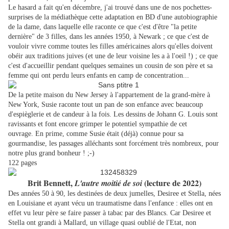
Le hasard a fait qu'en décembre, j'ai trouvé dans une de nos pochettes-
surprises de la médiathèque cette adaptation en BD d'une autobiographie
de la dame, dans laquelle elle raconte ce que c'est d'être "la petite
dernière" de 3 filles, dans les années 1950, à Newark ; ce que c'est de
vouloir vivre comme toutes les filles américaines alors qu'elles doivent
obéir aux traditions juives (et une de leur voisine les a à l'oeil !) ; ce que
c'est d'accueillir pendant quelques semaines un cousin de son père et sa
femme qui ont perdu leurs enfants en camp de concentration...
De la petite maison du New Jersey à l'appartement de la grand-mère à
New York, Susie raconte tout un pan de son enfance avec beaucoup
d
'espièglerie et de candeur à la fois. Les dessins de Johann G. Louis sont
ravissants et font encore grimper le potentiel sympathie de cet
ouvrage.
En prime, comme Susie était (déjà) connue pour sa
gourmandise, les passages alléchants sont forcément très nombreux, pour
notre plus grand bonheur ! ;-)
122 pages
Brit Bennett,
(lecture de 2022)
L'autre moitié de soi
Des années 50 à 90, les destinées de deux jumelles, Desiree et Stella, nées
en Louisiane et ayant vécu un traumatisme dans l'enfance : elles ont en
effet vu leur père se faire passer à tabac par des Blancs. Car Desiree et
Stella ont grandi à Mallard, un village quasi oublié de l'Etat, non