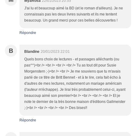
MyaRosa
22/01/2023 20:55
J'ai lu et beaucoup aimé la BD (et le roman d'ailleurs). Je ne
connaissais pas les deux livres suivants et ils me tentent
beaucoup. Un grand merci pour ces belles découvertes !
Répondre
B
Blandine
20/01/2023 22:01
Quels bons choix de lectures - et passages alléchants (ou
pas^^)<br /> <br /> <br /> <br /> Tu as tout dit pour Susie
Morgenstern ;-)<br /> <br /> Je me souviens que tu m'avais
parlé de ce titre de Britt Bennet - et à te lire, cela fait écho à
d'autres de mes lectures, notamment un mariage américain
(l'auteur m'échappe). Je lirai très probablement celui-ci, ayant
beaucoup aimé son premier!<br /> <br /> <br /> <br /> Et je
note le dernier de la très bonne maison d'éditions Gallmeister
;-)<br /> <br /> <br /> <br /> Des bises!!
Répondre