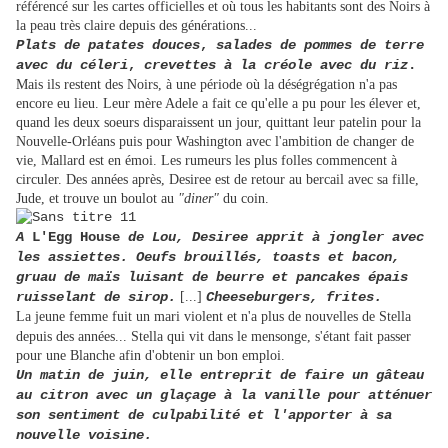
référencé sur les cartes officielles et où tous les habitants sont des Noirs à
la peau très claire depuis des générations...
Plats de patates douces
,
salades de pommes de terre
avec du céleri
,
crevettes à la créole avec du riz
.
Mais ils restent des Noirs, à une période où la déségrégation n'a pas
encore eu lieu. Leur mère Adele a fait ce qu'elle a pu pour les élever et,
quand les deux soeurs disparaissent un jour, quittant leur patelin pour la
Nouvelle-Orléans puis pour Washington avec l'ambition de changer de
vie, Mallard est en émoi. Les rumeurs les plus folles commencent à
circuler. Des années après, Desiree est de retour au bercail avec sa fille,
Jude, et trouve un boulot au
"diner"
du coin.
A
L'Egg House
de Lou, Desiree apprit à jongler avec
les assiettes. Oeufs brouillés, toasts et bacon,
gruau de maïs luisant de beurre et pancakes épais
ruisselant de sirop.
[...]
Cheeseburgers, frites.
La jeune femme fuit un mari violent et n'a plus de nouvelles de Stella
depuis des années... Stella qui vit dans le mensonge, s'étant fait passer
pour une Blanche afin d'obtenir un bon emploi.
Un matin de juin, elle entreprit de faire un gâteau
au citron avec un glaçage à la vanille pour atténuer
son sentiment de culpabilité et l'apporter à sa
nouvelle voisine.