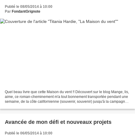
Publié le 08/05/2014 à 10:00
Par
FondantGrignote
Quel beau livre que cette Maison du vent !! Découvert sur le blog Mange, lis,
aime, ce roman-cheminement m'a tout bonnement transportée pendant une
semaine, de la côte californienne (souvenir, souvenir) jusqu'à la campagne
toscane en passant par la ville...
Avancée de mon défi et nouveaux projets
Publié le 06/05/2014 à 10:00