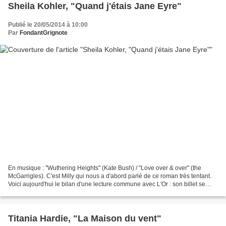
Sheila Kohler, "Quand j'étais Jane Eyre"
Publié le 20/05/2014 à 10:00
Par
FondantGrignote
En musique : "Wuthering Heights" (Kate Bush) / "Love over & over" (the
McGarrigles). C'est Milly qui nous a d'abord parlé de ce roman très tentant.
Voici aujourd'hui le bilan d'une lecture commune avec L'Or : son billet se
trouve ici. L'histoire commence...
Titania Hardie, "La Maison du vent"