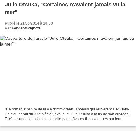
Julie Otsuka, "Certaines n'avaient jamais vu la
mer"
Publié le 21/05/2014 à 10:00
Par
FondantGrignote
"Ce roman s'inspire de la vie d'immigrants japonais qui arrivèrent aux Etats-
Unis au début du XXe siècle", explique Julie Otsuka à la fin de son ouvrage.
Et c'est surtout des femmes qu'elle parle. De ces filles vendues par leur
famille à 13 ou 14 ans,...