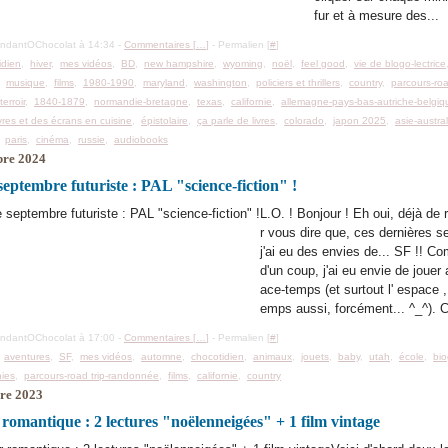
fur et à mesure des...
ondantOChocolat à 14:34 -
Commentaires [
…
]
- Permalien [
#
]
idien
,
hiver
,
mes vidéos
,
BD
,
new hampshire
,
wyoming
,
noël
,
feel good
,
vie de blogo-lectrice
,
musique
,
films
,
1980-1990
,
maryland
,
washington
,
policiers et thrillers
,
country
,
parcours-roa
,
terroir
,
1840-1879
,
normandie-bretagne
,
texas
,
californie
,
allemagne-pays-bas-autriche-belgiq
ivres et des écrans en cuisine
,
épistolaire
,
ça parle de livres
,
colorado
,
japon 2025
,
asie-austral
,
paris
,
cinéma
,
russie
,
audiobooks
bre 2024
septembre futuriste : PAL "science-fiction" !
L.O. ! Bonjour ! Eh oui, déjà de 
r vous dire que, ces dernières 
j'ai eu des envies de... SF !! C
d'un coup, j'ai eu envie de jouer 
ace-temps (et surtout l' espace ,
emps aussi, forcément... ^_^). C
ondantOChocolat à 17:00 -
Commentaires [
…
]
- Permalien [
#
]
,
aventures
,
SF
,
mes vidéos
,
automne
,
chocotidien
,
animaux
,
jouets
,
baby
,
utah
,
école
,
bio
hies
,
parcours-road trip-randonnée
,
films
,
californie
,
country
re 2023
 romantique : 2 lectures "noëlenneigées" + 1 film vintage