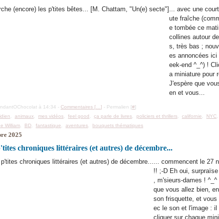
... avec une cour
ute fraîche (comm
e tombée ce mati
collines autour d
s, très bas ; nouv
es annoncées ici
eek-end ^_^) ! Cli
a miniature pour r
J'espère que vous
en et vous...
ondantOChocolat à 14:34 -
Commentaires [
…
]
- Permalien [
#
]
idien
,
animaux
,
mes vidéos
,
feel good
,
ça parle de livres
,
policiers et thrillers
,
californie
,
NYC
de William
,
BD
,
fantastique
,
aventures
,
bouquets thématiques
re 2025
tites chroniques littéraires (et autres) de décembre...
... commencent le 27 
!! ;-D Eh oui, surpraïs
, m'sieurs-dames ! ^_^
que vous allez bien, en
son frisquette, et vous
ec le son et l'image : il
cliquer sur chaque mini