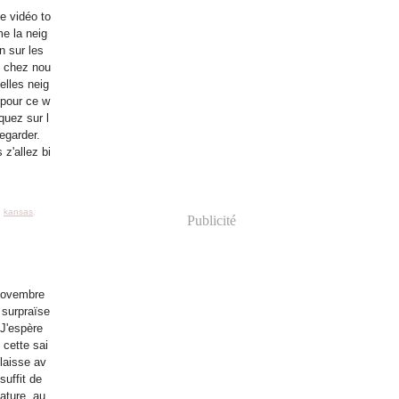
te vidéo to
e la neig
n sur les
e chez nou
elles neig
 pour ce w
quez sur l
egarder.
 z'allez bi
,
kansas
,
Publicité
novembre
e surpraïse
 J'espère
 cette sai
 laisse av
 suffit de
ature, au