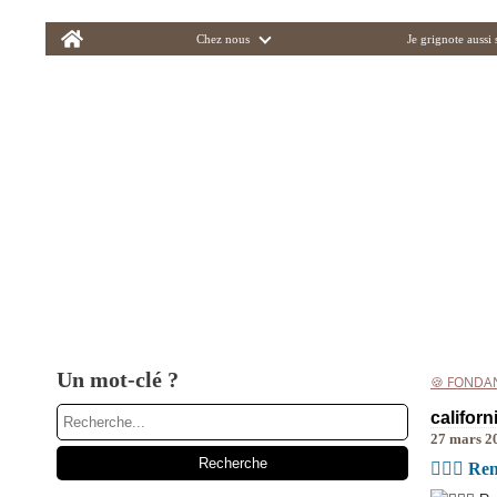
Home
Chez nous
Je grignote aussi
Un mot-clé ?
🍪 FONDA
californ
27 mars 2
🏄🏾‍♀️ 