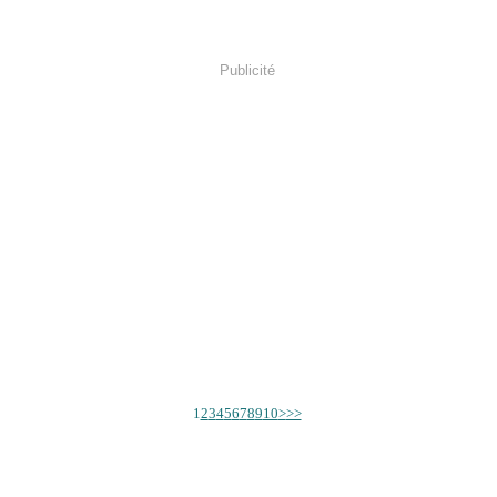
Publicité
1
2
3
4
5
6
7
8
9
10
>
>>