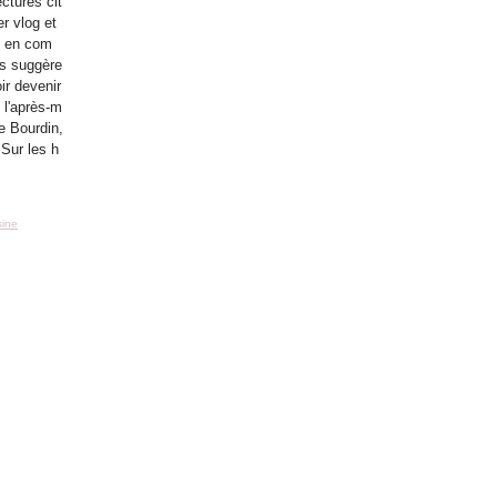
ectures cit
r vlog et
s en com
les suggère
oir devenir
 l'après-m
e Bourdin,
 Sur les h
sine