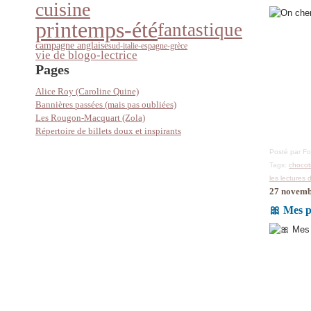
cuisine
printemps-été
fantastique
campagne anglaise
sud-italie-espagne-grèce
vie de blogo-lectrice
Pages
Alice Roy (Caroline Quine)
Bannières passées (mais pas oubliées)
Les Rougon-Macquart (Zola)
Répertoire de billets doux et inspirants
Posté par F
Tags:
chocot
les lectures 
27 novemb
🎀 Mes p'