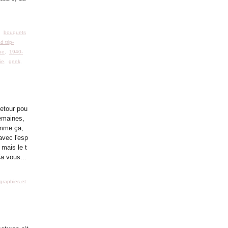
,
bouquets
d trip-
ue
,
1940-
ie
,
geek
,
retour pou
semaines,
omme ça,
avec l'esp
 mais le t
a vous...
graphies et