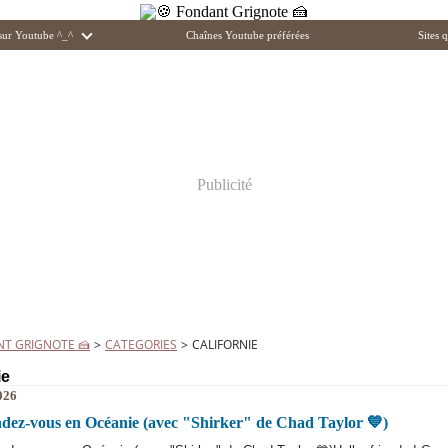
 sur Youtube ^_^
Chaînes Youtube préférées
Sites q
Publicité
NT GRIGNOTE 🍰
>
CATEGORIES
>
CALIFORNIE
ie
026
Rendez-vous en Océanie (avec "Shirker" de Chad Taylor 💙)