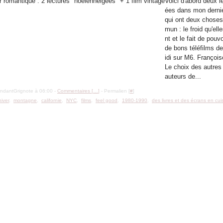
Voici d'abord deux l
ées dans mon dernie
qui ont deux chose
mun : le froid qu'el
nt et le fait de pouv
de bons téléfilms de
idi sur M6. François
Le choix des autres
auteurs de...
ondantGrignote à 06:00 -
Commentaires [
…
]
- Permalien [
#
]
hiver
,
montagne
,
californie
,
NYC
,
films
,
feel good
,
1980-1990
,
des livres et des écrans en cui