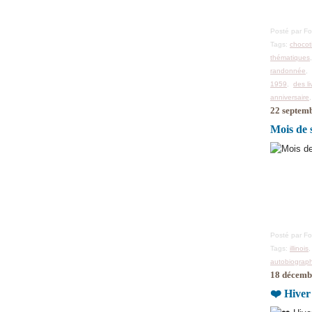
Posté par F
Tags:
chocot
thématiques
randonnée
1959
,
des l
anniversaire
22 septem
Mois de 
Posté par F
Tags:
illinois
autobiograp
18 décemb
❤️ Hiver