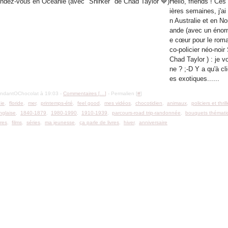
Hello, friends ! Ces
ières semaines, j'a
n Australie et en No
ande (avec un énor
e cœur pour le roma
co-policier néo-noir
Chad Taylor ) : je
ne ? ;-D Y a qu'à cl
es exotiques......
ondantOChocolat à 19:03 -
Commentaires [
…
]
- Permalien [
#
]
nie
,
floride
,
mer
,
printemps-été
,
feel good
,
mes vidéos
,
chocotidien
,
animaux
,
policiers et thril
glaise
,
1840-1879
,
1980-1990
,
1910-1939
,
parcours-road trip-randonnée
,
bouquets thémati
res
,
films
,
séries
,
ma jeunesse
,
ça parle de livres
,
hiver
,
anniversaire