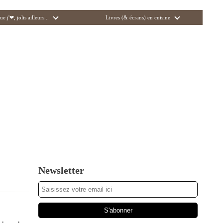
ue j'❤, jolis ailleurs...
Livres (& écrans) en cuisine
Newsletter