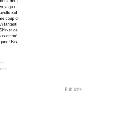
 deux dern
i voyagé e
uvelle-Zél
me coup d
n fantasti
 Shirker de
 vous emmè
iquer ! Bis
lers
,
ques
,
Publicité