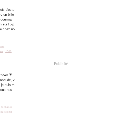
ois d'octo
e un bille
en gourman
n sûr ! ;-p
e chez no
sine
,
res
,
1500
,
Publicité
d'hiver ☔
abitude, v
; je suis m
nous nou
,
feel good
,
cours-road