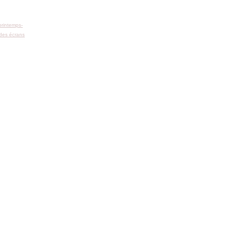
printemps-
 des écrans