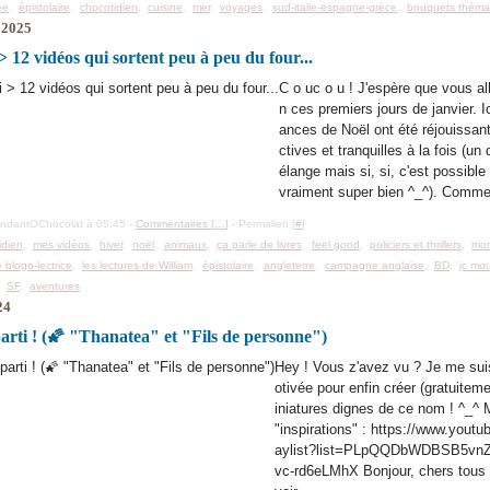
ée
,
épistolaire
,
chocotidien
,
cuisine
,
mer
,
voyages
,
sud-italie-espagne-grèce
,
bouquets théma
 2025
> 12 vidéos qui sortent peu à peu du four...
C o uc o u ! J'espère que vous al
n ces premiers jours de janvier. I
ances de Noël ont été réjouissan
ctives et tranquilles à la fois (un
élange mais si, si, c'est possible 
vraiment super bien ^_^). Comme
ondantOChocolat à 05:45 -
Commentaires [
…
]
- Permalien [
#
]
idien
,
mes vidéos
,
hiver
,
noël
,
animaux
,
ça parle de livres
,
feel good
,
policiers et thrillers
,
mo
e blogo-lectrice
,
les lectures de William
,
épistolaire
,
angleterre
,
campagne anglaise
,
BD
,
jc mou
,
SF
,
aventures
24
parti ! (🌠 "Thanatea" et "Fils de personne")
Hey ! Vous z'avez vu ? Je me sui
otivée pour enfin créer (gratuitem
iniatures dignes de ce nom ! ^_^ M
"inspirations" : https://www.youtu
aylist?list=PLpQQDbWDBSB5vn
vc-rd6eLMhX Bonjour, chers tous 