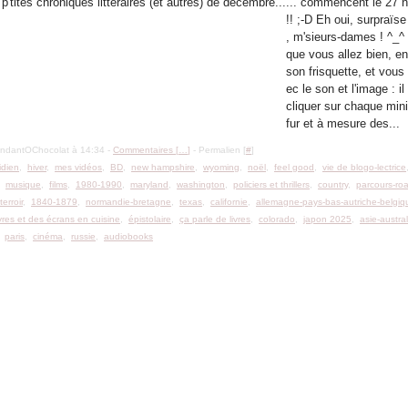
... commencent le 27 
!! ;-D Eh oui, surpraïs
, m'sieurs-dames ! ^_^
que vous allez bien, en
son frisquette, et vous
ec le son et l'image : il
cliquer sur chaque mini
fur et à mesure des...
ondantOChocolat à 14:34 -
Commentaires [
…
]
- Permalien [
#
]
idien
,
hiver
,
mes vidéos
,
BD
,
new hampshire
,
wyoming
,
noël
,
feel good
,
vie de blogo-lectrice
,
musique
,
films
,
1980-1990
,
maryland
,
washington
,
policiers et thrillers
,
country
,
parcours-roa
,
terroir
,
1840-1879
,
normandie-bretagne
,
texas
,
californie
,
allemagne-pays-bas-autriche-belgiq
ivres et des écrans en cuisine
,
épistolaire
,
ça parle de livres
,
colorado
,
japon 2025
,
asie-austral
,
paris
,
cinéma
,
russie
,
audiobooks