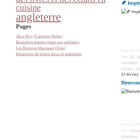
🍂 Inspi
cuisine
angleterre
Pages
Alice Roy (Caroline Quine)
Bannières passées (mais pas oubliées)
Les Rougon-Macquart (Zola)
Posté par F
Répertoire de billets doux et inspirants
Tags:
BD
,
f
chocotidien
dressing
,
dé
23 février
Bienvenu
Posté par F
Tags:
mes vi
fantastique