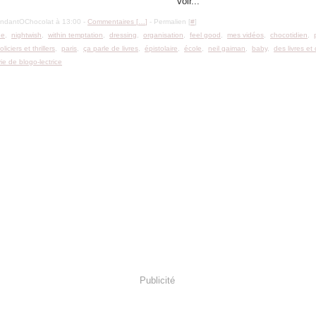
voir...
ondantOChocolat à 13:00 -
Commentaires [
…
]
- Permalien [
#
]
ue
,
nightwish
,
within temptation
,
dressing
,
organisation
,
feel good
,
mes vidéos
,
chocotidien
,
oliciers et thrillers
,
paris
,
ça parle de livres
,
épistolaire
,
école
,
neil gaiman
,
baby
,
des livres et
vie de blogo-lectrice
Publicité