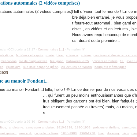
rations automnales (2 vidéos comprises)
Hell o 'ween tout le monde ! En ce m
bre déjà bien entamé, je vous propos
t fourre-tout automnal , bien garni 
dises , en vidéos et en lectures , bie
Nous avons reçu beaucoup de mond
us, durant cette première...
ondantOChocolat à 17:17 -
Commentaires [
…
]
- Permalien [
#
]
antastique
,
fantômes et esprits
,
russie
,
hiver
,
automne
,
cuisine
,
des livres et des écrans en cui
,
mes vidéos
,
vie de blogo-lectrice
,
feel good
,
halloween 2025
,
policiers et thrillers
,
SF
,
aventu
co
,
épistolaire
,
sud-italie-espagne-grèce
,
les lectures de William
,
bouquets thématiques
 2025
e au manoir Fondant...
Hello, hello ! ☃️ En ce dernier jour de nos vacances 
... qui furent un peu moins enthousiasmantes que d'h
irus obligent (les garçons ont été bien, bien fatigués 
iraculeusement passée au travers) mais, au moins, 
s...
ondantOChocolat à 07:30 -
Commentaires [
…
]
- Permalien [
#
]
déos
,
angleterre
,
campagne anglaise
,
1910-1939
,
1880-1909
,
policiers et thrillers
,
aventures
,
neil gaiman
,
new york
,
ça parle de livres
,
1980-1990
,
1960-1970
,
hiver
,
dressing
,
déco
,
par