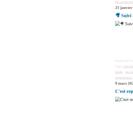
trip-randonn
25 janvier
🎥 Suivi 
Posté par F
Tags:
chocot
école
,
vie d
organisation
9 mars 20
C'est re