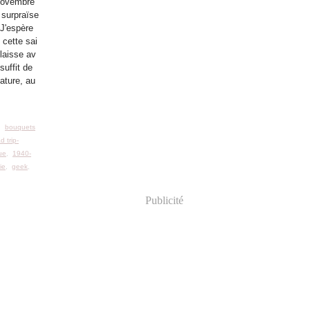
novembre
e surpraïse
 J'espère
 cette sai
 laisse av
 suffit de
ature, au
,
bouquets
d trip-
ue
,
1940-
ie
,
geek
,
Publicité