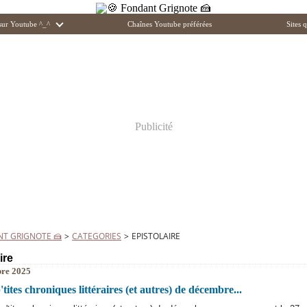
 sur Youtube ^_^
Chaînes Youtube préférées
Sites q
Publicité
NT GRIGNOTE 🍰
>
CATEGORIES
>
EPISTOLAIRE
ire
re 2025
tites chroniques littéraires (et autres) de décembre...