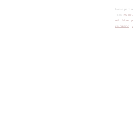
Posté par F
Tags:
musiq
été
,
hiver
,
p
en cuisine
,