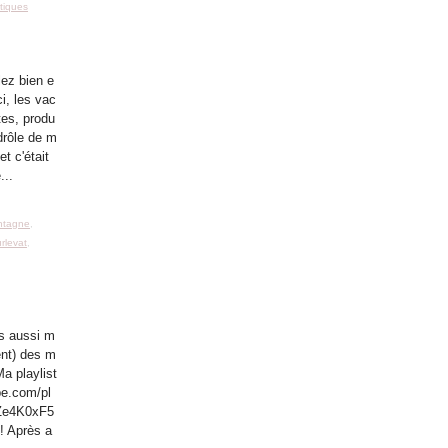
tiques
lez bien e
ci, les vac
tes, produ
 drôle de m
et c'était
...
ntagne
,
rlevat
,
s aussi m
ent) des m
a playlist
be.com/pl
Ze4K0xF5
! Après a