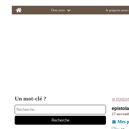
Home
Chez nous
Je grignote aussi
Un mot-clé ?
🍪 FONDA
epistola
27 novemb
🎀 Mes p'