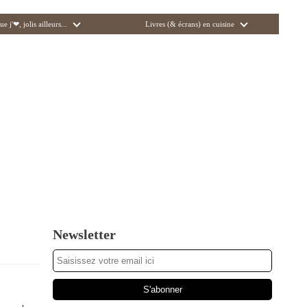
ue j'❤, jolis ailleurs...
Livres (& écrans) en cuisine
Newsletter