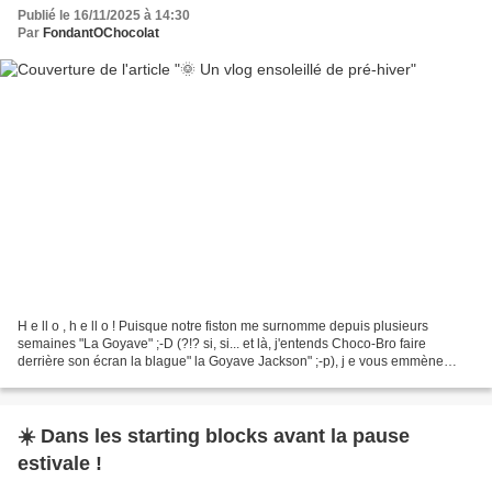
Publié le 16/11/2025 à 14:30
Par
FondantOChocolat
H e ll o , h e ll o ! Puisque notre fiston me surnomme depuis plusieurs
semaines "La Goyave" ;-D (?!? si, si... et là, j'entends Choco-Bro faire
derrière son écran la blague" la Goyave Jackson" ;-p), j e vous emmène
aujourd'hui dans un vlog exotique,...
☀️ Dans les starting blocks avant la pause
estivale !