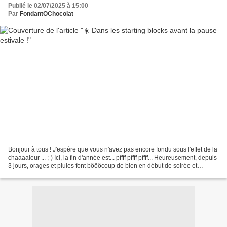
Publié le 02/07/2025 à 15:00
Par
FondantOChocolat
Bonjour à tous ! J'espère que vous n'avez pas encore fondu sous l'effet de la
chaaaaleur ... ;-) Ici, la fin d'année est... pffff pffff pffff... Heureusement, depuis
3 jours, orages et pluies font bôôôcoup de bien en début de soirée et
permettent aux...