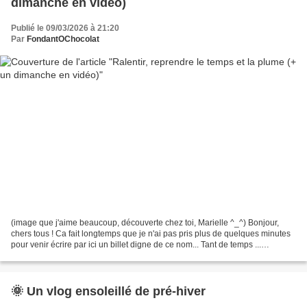
dimanche en vidéo)
Publié le 09/03/2026 à 21:20
Par
FondantOChocolat
(image que j'aime beaucoup, découverte chez toi, Marielle ^_^) Bonjour,
chers tous ! Ca fait longtemps que je n'ai pas pris plus de quelques minutes
pour venir écrire par ici un billet digne de ce nom... Tant de temps ...
D'ailleurs, si je prends le temps...
🌞 Un vlog ensoleillé de pré-hiver