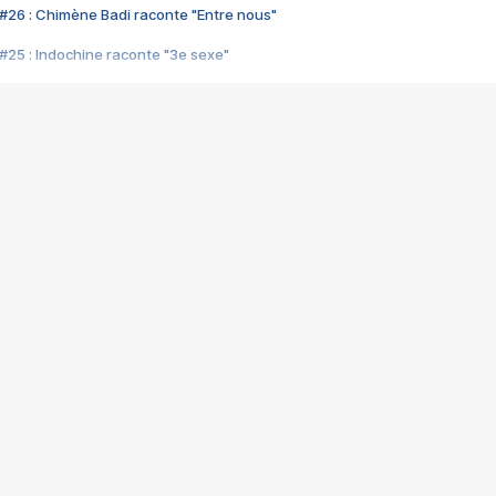
#26 : Chimène Badi raconte "Entre nous"
#25 : Indochine raconte "3e sexe"
#24 : Zaho raconte "C'est chelou"
#23 : Patrick Bruel raconte "Au café des délices"
#22 : Kyo raconte "Le chemin"
#21 : Nolwenn Leroy raconte "Cassé"
#20 : Patrick Hernandez raconte "Born to be alive"
#19 : Lorie raconte "Près de moi"
#18 : Michael Jones raconte "A nos actes manqués" (avec Jean-Jacque
#17 : Khaled raconte "Aïcha"
#16 : Corneille raconte "Parce qu'on vient de loin"
#15 : Indochine raconte "L'aventurier"
14 : Lorie raconte "Sur un air latino"