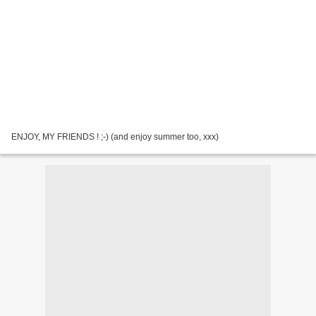
ENJOY, MY FRIENDS ! ;-) (and enjoy summer too, xxx)