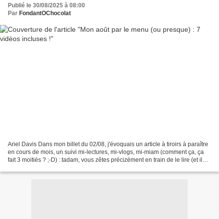
Publié le 30/08/2025 à 08:00
Par
FondantOChocolat
Ariel Davis Dans mon billet du 02/08, j'évoquais un article à tiroirs à paraître
en cours de mois, un suivi mi-lectures, mi-vlogs, mi-miam (comment ça, ça
fait 3 moitiés ? ;-D) : tadam, vous zêtes précizément en train de le lire (et il
sera encore mis...