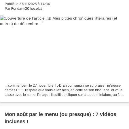
Publié le 27/11/2025 à 14:34
Par
FondantOChocolat
... commencent le 27 novembre !! ;-D Eh oui, surpraïse surpraïse , m'sieurs-
dames ! ^_^ J'espère que vous allez bien, en cette saison frisquette, et vous
laisse avec le son et l'image : il suffit de cliquer sur chaque miniature, au fur
et à mesure des...
Mon août par le menu (ou presque) : 7 vidéos
incluses !