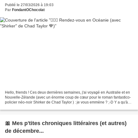
Publié le 27/03/2026 à 19:03
Par
FondantOChocolat
Hello, friends ! Ces deux dernières semaines, j'ai voyagé en Australie et en
Nouvelle-Zélande (avec un énorme coup de cœur pour le roman fantastico-
policier néo-noir Shirker de Chad Taylor ) : je vous emmène ? ;-D Y a qu'à
cliquer ! Bises exotiques......
🎀 Mes p'tites chroniques littéraires (et autres)
de décembre...