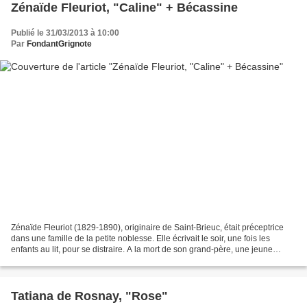
Zénaïde Fleuriot, "Caline" + Bécassine
Publié le 31/03/2013 à 10:00
Par
FondantGrignote
Zénaïde Fleuriot (1829-1890), originaire de Saint-Brieuc, était préceptrice
dans une famille de la petite noblesse. Elle écrivait le soir, une fois les
enfants au lit, pour se distraire. A la mort de son grand-père, une jeune
orpheline bretonne de 15...
Tatiana de Rosnay, "Rose"