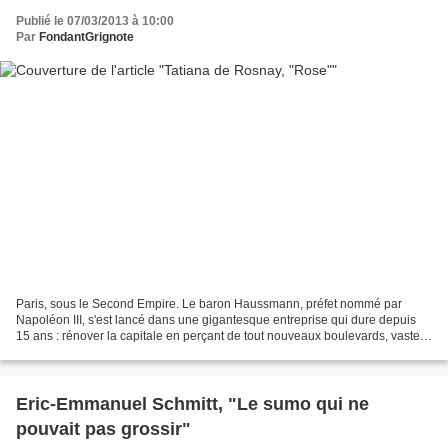
Publié le 07/03/2013 à 10:00
Par
FondantGrignote
Paris, sous le Second Empire. Le baron Haussmann, préfet nommé par
Napoléon III, s'est lancé dans une gigantesque entreprise qui dure depuis
15 ans : rénover la capitale en perçant de tout nouveaux boulevards, vastes
et bien éclairés. Une maigre somme...
Eric-Emmanuel Schmitt, "Le sumo qui ne
pouvait pas grossir"