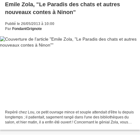
Emile Zola, "Le Paradis des chats et autres
nouveaux contes à Ninon"
Publié le 26/05/2013 à 10:00
Par
FondantGrignote
Repéré chez Lou, ce petit ouvrage mince et souple attendait d'être lu depuis
longtemps ; il patientait, sagement rangé dans l'une des bibliothèques du
salon, et hier matin, il a enfin été ouvert ! Concernant le génial Zola, vous
savez peut-être que j'ai...