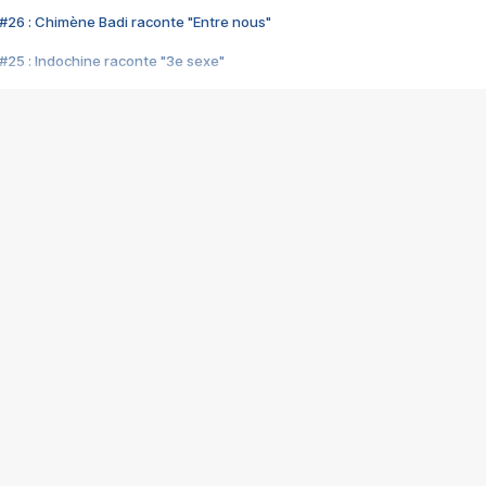
#26 : Chimène Badi raconte "Entre nous"
#25 : Indochine raconte "3e sexe"
#24 : Zaho raconte "C'est chelou"
#23 : Patrick Bruel raconte "Au café des délices"
#22 : Kyo raconte "Le chemin"
#21 : Nolwenn Leroy raconte "Cassé"
#20 : Patrick Hernandez raconte "Born to be alive"
#19 : Lorie raconte "Près de moi"
#18 : Michael Jones raconte "A nos actes manqués" (avec Jean-Jacque
#17 : Khaled raconte "Aïcha"
#16 : Corneille raconte "Parce qu'on vient de loin"
#15 : Indochine raconte "L'aventurier"