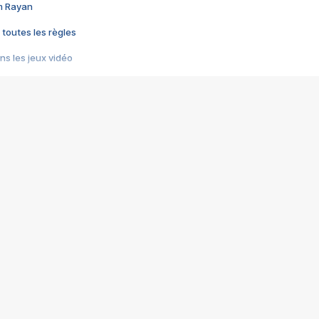
im Rayan
 toutes les règles
s les jeux vidéo
us choquant de Rockstar ? - Le scandale BULLY
e plus moche de Steam
du RÊVE tourne au CAUCHEMAR
pendant 8 heures
it… à tort
umiliés par un jeu vidéo
ire - Final Fantasy 8
ti un empire - Age of Empires
story DOFUS
tard, il crée l'un des pires jeux de tous les temps, MindsEye.