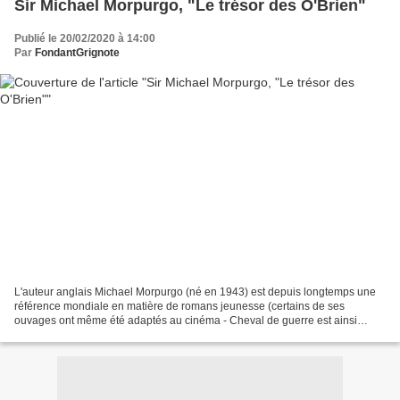
Sir Michael Morpurgo, "Le trésor des O'Brien"
Publié le 20/02/2020 à 14:00
Par
FondantGrignote
L'auteur anglais Michael Morpurgo (né en 1943) est depuis longtemps une
référence mondiale en matière de romans jeunesse (certains de ses
ouvages ont même été adaptés au cinéma - Cheval de guerre est ainsi
devenu un film de Steven Spielberg ). Cependant,...