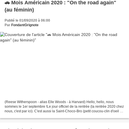
🚗 Mois Américain 2020 : "On the road again"
(au féminin)
Publié le 01/09/2020 à 06:00
Par
FondantGrignote
(Reese Witherspoon - alias Elle Woods - à Harvard) Hello, hello, nous
sommes le 1er septembre !Le jour officiel de la rentrée (la rentrée 2020 chez
nous, c'est par ici). C'est aussi la Saint-Choco-Bro (petit coucou-clin d'oeil à
cette occasion, si tu...