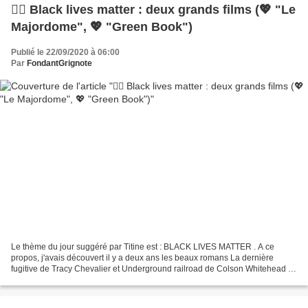
✊🏽 Black lives matter : deux grands films (💖 "Le
Majordome", 💖 "Green Book")
Publié le 22/09/2020 à 06:00
Par
FondantGrignote
Le thème du jour suggéré par Titine est : BLACK LIVES MATTER . A ce
propos, j'avais découvert il y a deux ans les beaux romans La dernière
fugitive de Tracy Chevalier et Underground railroad de Colson Whitehead ;
l'année passée, je m'étais régalée devant...