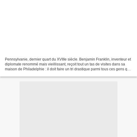
Pennsylvanie, dernier quart du XVIIIe siècle. Benjamin Franklin, inventeur et
diplomate renommé mais vieillissant, reçoit tout un tas de visites dans sa
maison de Philadelphie : il doit faire un tri drastique parmi tous ces gens qui
lui demandent une...