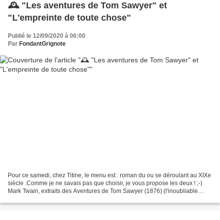
🕰️ "Les aventures de Tom Sawyer" et
"L'empreinte de toute chose"
Publié le 12/09/2020 à 06:00
Par
FondantGrignote
Pour ce samedi, chez Titine, le menu est : roman du ou se déroulant au XIXe
siècle .Comme je ne savais pas que choisir, je vous propose les deux ! ;-)
Mark Twain, extraits des Aventures de Tom Sawyer (1876) (l'inoubliable
générique) J'ai lu quelques chapitres...