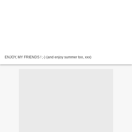
ENJOY, MY FRIENDS ! ;-) (and enjoy summer too, xxx)