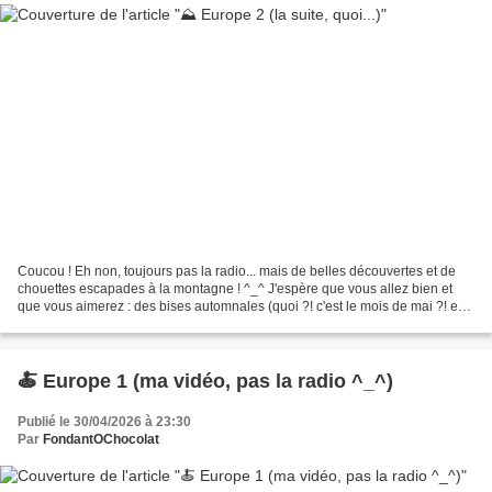
Coucou ! Eh non, toujours pas la radio... mais de belles découvertes et de
chouettes escapades à la montagne ! ^_^ J'espère que vous allez bien et
que vous aimerez : des bises automnales (quoi ?! c'est le mois de mai ?! eh
ben, on ne dirait pas... ;-...
🍝 Europe 1 (ma vidéo, pas la radio ^_^)
Publié le 30/04/2026 à 23:30
Par
FondantOChocolat