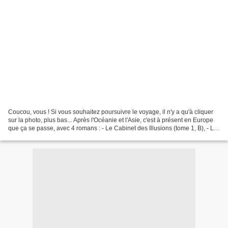
Coucou, vous ! Si vous souhaitez poursuivre le voyage, il n'y a qu'à cliquer
sur la photo, plus bas... Après l'Océanie et l'Asie, c'est à présent en Europe
que ça se passe, avec 4 romans : - Le Cabinet des Illusions (tome 1, B), - Le
Tableau du Maître...