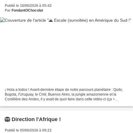
Publié le 16/06/2026 à 05:42
Par
FondantOChocolat
¡ Hola a todos ! Avant-dernière étape de notre parcours planétaire : Quito,
Bogota, l'Uruguay, le Chili, Buenos Aires, la jungle amazonienne et la
Cordillère des Andes, il y avait de quoi faire dans cette vidéo-ci (ça +
quelques jeux de mots que je n'ai...
🦁 Direction l'Afrique !
Publié le 05/06/2026 à 09:22