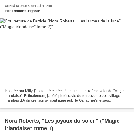
Publié le 21/07/2013 à 10:00
Par
FondantGrignote
Inspirée par Milly, j'ai craqué et décidé de lire le deuxième volet de "Magie
irlandaise". Et finalement, j'ai été plutôt ravie de retrouver le petit village
irlandais d'Ardmore, son sympathique pub, le Gallagher's, et ses
personnages attachants. Jude...
Nora Roberts, "Les joyaux du soleil" ("Magie
irlandaise" tome 1)