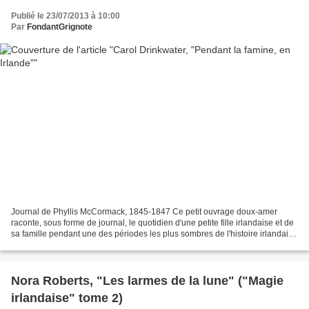
Publié le 23/07/2013 à 10:00
Par
FondantGrignote
Journal de Phyllis McCormack, 1845-1847 Ce petit ouvrage doux-amer
raconte, sous forme de journal, le quotidien d'une petite fille irlandaise et de
sa famille pendant une des périodes les plus sombres de l'histoire irlandaise
: au milieu du XIXe siècle,...
Nora Roberts, "Les larmes de la lune" ("Magie
irlandaise" tome 2)