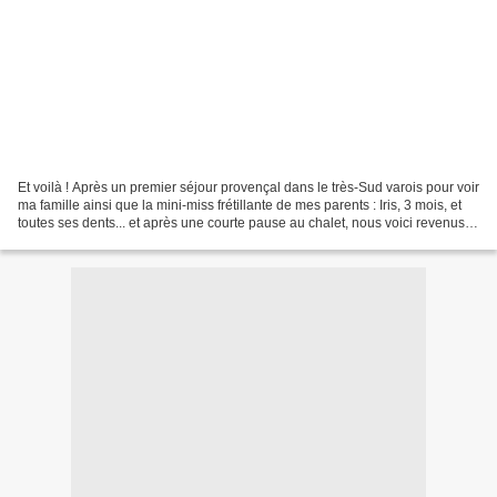
Et voilà ! Après un premier séjour provençal dans le très-Sud varois pour voir
ma famille ainsi que la mini-miss frétillante de mes parents : Iris, 3 mois, et
toutes ses dents... et après une courte pause au chalet, nous voici revenus
de notre deuxième...