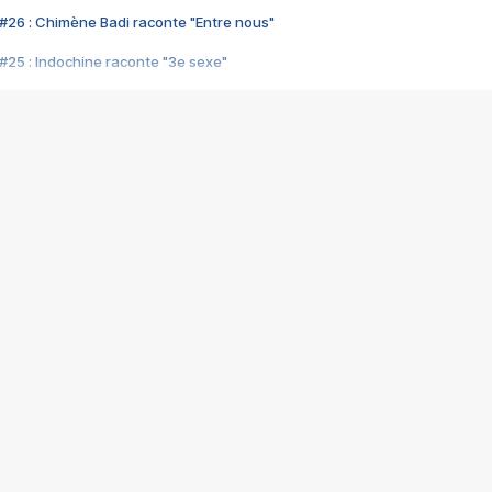
#26 : Chimène Badi raconte "Entre nous"
#25 : Indochine raconte "3e sexe"
#24 : Zaho raconte "C'est chelou"
#23 : Patrick Bruel raconte "Au café des délices"
#22 : Kyo raconte "Le chemin"
#21 : Nolwenn Leroy raconte "Cassé"
#20 : Patrick Hernandez raconte "Born to be alive"
#19 : Lorie raconte "Près de moi"
#18 : Michael Jones raconte "A nos actes manqués" (avec Jean-Jacque
#17 : Khaled raconte "Aïcha"
#16 : Corneille raconte "Parce qu'on vient de loin"
#15 : Indochine raconte "L'aventurier"