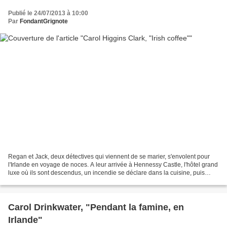
Publié le 24/07/2013 à 10:00
Par
FondantGrignote
Regan et Jack, deux détectives qui viennent de se marier, s'envolent pour
l'Irlande en voyage de noces. A leur arrivée à Hennessy Castle, l'hôtel grand
luxe où ils sont descendus, un incendie se déclare dans la cuisine, puis
survient le vol d'une précieuse...
Carol Drinkwater, "Pendant la famine, en
Irlande"