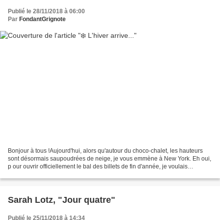
Publié le 28/11/2018 à 06:00
Par
FondantGrignote
Bonjour à tous !Aujourd'hui, alors qu'autour du choco-chalet, les hauteurs
sont désormais saupoudrées de neige, je vous emmène à New York. Eh oui,
p our ouvrir officiellement le bal des billets de fin d'année, je voulais
commencer par évoquer le début...
Sarah Lotz, "Jour quatre"
Publié le 25/11/2018 à 14:34