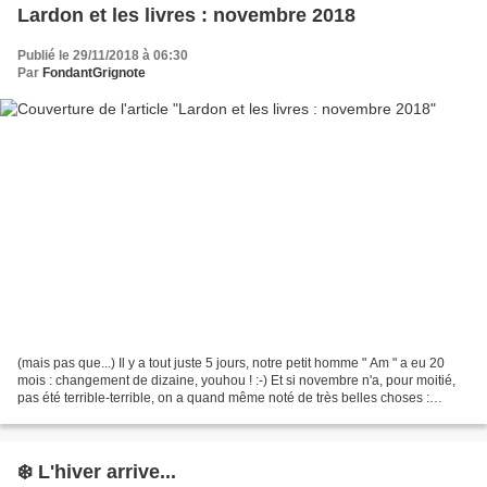
Lardon et les livres : novembre 2018
Publié le 29/11/2018 à 06:30
Par
FondantGrignote
(mais pas que...) Il y a tout juste 5 jours, notre petit homme " Am " a eu 20
mois : changement de dizaine, youhou ! :-) Et si novembre n'a, pour moitié,
pas été terrible-terrible, on a quand même noté de très belles choses :
William s'est beaucoup dandiné...
❄️ L'hiver arrive...