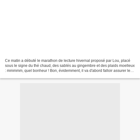
Ce matin a débuté le marathon de lecture hivernal proposé par Lou, placé
sous le signe du thé chaud, des sablés au gingembre et des plaids moelleux
: mmmmm, quel bonheur ! Bon, évidemment, il va d'abord falloir assurer les
5 heures de cours de ce vendredi...