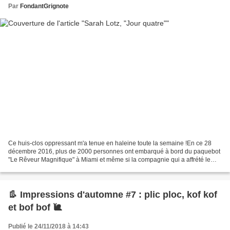
Par
FondantGrignote
Ce huis-clos oppressant m'a tenue en haleine toute la semaine !En ce 28
décembre 2016, plus de 2000 personnes ont embarqué à bord du paquebot
"Le Rêveur Magnifique" à Miami et même si la compagnie qui a affrété le
navire est une compagnie de seconde zone,...
👢 Impressions d'automne #7 : plic ploc, kof kof
et bof bof 🐌
Publié le 24/11/2018 à 14:43