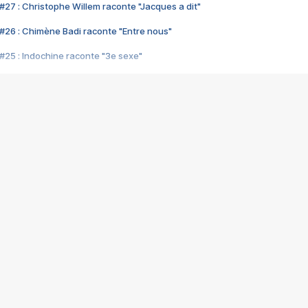
#27 : Christophe Willem raconte "Jacques a dit"
#26 : Chimène Badi raconte "Entre nous"
#25 : Indochine raconte "3e sexe"
#24 : Zaho raconte "C'est chelou"
#23 : Patrick Bruel raconte "Au café des délices"
#22 : Kyo raconte "Le chemin"
#21 : Nolwenn Leroy raconte "Cassé"
#20 : Patrick Hernandez raconte "Born to be alive"
#19 : Lorie raconte "Près de moi"
#18 : Michael Jones raconte "A nos actes manqués" (avec Jean-Jacque
#17 : Khaled raconte "Aïcha"
#16 : Corneille raconte "Parce qu'on vient de loin"
#15 : Indochine raconte "L'aventurier"