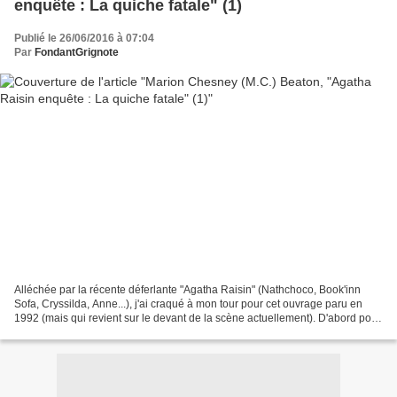
enquête : La quiche fatale" (1)
Publié le 26/06/2016 à 07:04
Par
FondantGrignote
Alléchée par la récente déferlante "Agatha Raisin" (Nathchoco, Book'inn
Sofa, Cryssilda, Anne...), j'ai craqué à mon tour pour cet ouvrage paru en
1992 (mais qui revient sur le devant de la scène actuellement). D'abord pour
la si ravissante couverture,...