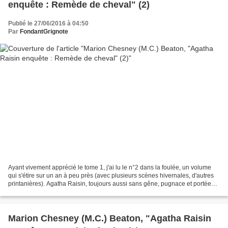
enquête : Remède de cheval" (2)
Publié le 27/06/2016 à 04:50
Par
FondantGrignote
Ayant vivement apprécié le tome 1, j'ai lu le n°2 dans la foulée, un volume
qui s'étire sur un an à peu près (avec plusieurs scènes hivernales, d'autres
printanières). Agatha Raisin, toujours aussi sans gêne, pugnace et portée
sur le gin-tonic, est maintenant...
Marion Chesney (M.C.) Beaton, "Agatha Raisin