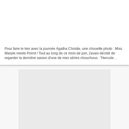
Pour faire le lien avec la journée Agatha Christie, une chouette photo : Miss
Marple meets Poirot ! Tout au long de ce mois de juin, j'avais décidé de
regarder la dernière saison d'une de mes séries chouchous : "Hercule
Poirot". La saison 13, l'ultime,...