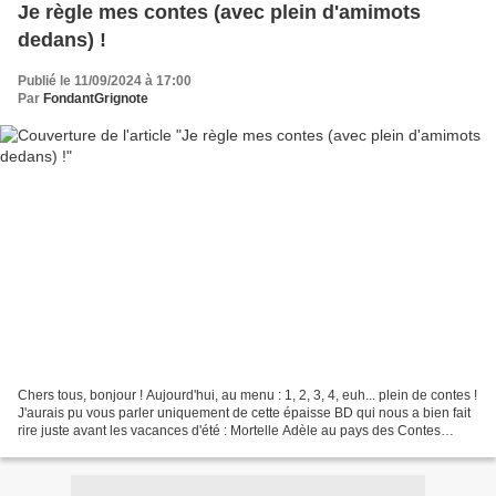
Je règle mes contes (avec plein d'amimots
dedans) !
Publié le 11/09/2024 à 17:00
Par
FondantGrignote
Chers tous, bonjour ! Aujourd'hui, au menu : 1, 2, 3, 4, euh... plein de contes !
J'aurais pu vous parler uniquement de cette épaisse BD qui nous a bien fait
rire juste avant les vacances d'été : Mortelle Adèle au pays des Contes
défaits ("T'as une tache...