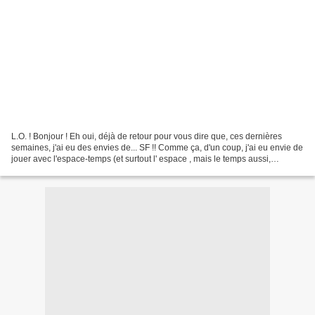
L.O. ! Bonjour ! Eh oui, déjà de retour pour vous dire que, ces dernières
semaines, j'ai eu des envies de... SF !! Comme ça, d'un coup, j'ai eu envie de
jouer avec l'espace-temps (et surtout l' espace , mais le temps aussi,
forcément... ^_^). Ca vous...