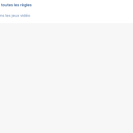
 toutes les règles
s les jeux vidéo
us choquant de Rockstar ? - Le scandale BULLY
e plus moche de Steam
du RÊVE tourne au CAUCHEMAR
pendant 8 heures
it… à tort
umiliés par un jeu vidéo
ire - Final Fantasy 8
ti un empire - Age of Empires
story DOFUS
tard, il crée l'un des pires jeux de tous les temps, MindsEye.