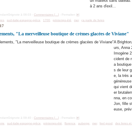
un matelot sans bateau. 
à 2 ans d'exil...
ondantGrignote à 08:03 -
Commentaires [
…
]
- Permalien [
#
]
res
,
sud-italie-espagne-grèce
,
1700
,
printemps-été
,
mer
,
ça parle de livres
017
ments, "La merveilleuse boutique de crèmes glacées de Viviane"
A Brighto
urs, Anna 
Imogène 2
cident de r
a boutique
s de leur 
e, la très 
généreuse 
qui vient d
er brutale
nna, en co
Jon, fille s
euse, prévi
ondantGrignote à 09:40 -
Commentaires [
…
]
- Permalien [
#
]
erre
,
sud-italie-espagne-grèce
,
printemps-été
,
florence
,
auberge
,
mer
,
feel good
,
des livres e