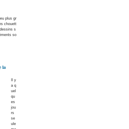
eu plus gr
ès chouett
 dessins s
léments so
 la
Il y
a q
uel
qu
es
jou
rs
se
ule