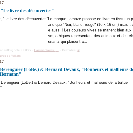
017
"Le livre des découvertes"
La marque Lamaze propose ce livre en tissu un p
and que "Noir, blanc, rouge" (16 x 16 cm) mais tr
e aussi ! Les couleurs vives se marient bien aux
ympathiques représentant des animaux et des é
uriants qui plaisent à...
ondantGrignote à 08:27 -
Commentaires [
…
]
- Permalien [
#
]
tures de William
017
Bérenguier (LoBé.) & Bernard Devaux, "Bonheurs et malheurs de
d'Hermann"