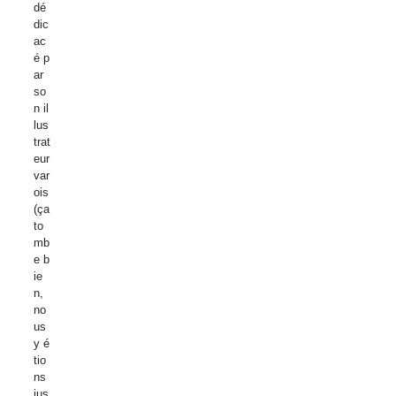
dé
dic
ac
é p
ar
so
n il
lus
trat
eur
var
ois
(ça
to
mb
e b
ie
n,
no
us
y é
tio
ns
jus