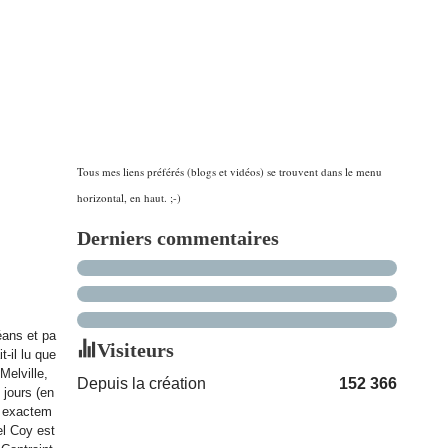
Tous mes liens préférés (blogs et vidéos) se trouvent dans le menu
horizontal, en haut. ;-)
Derniers commentaires
éans et pa
Visiteurs
t-il lu que
Melville,
Depuis la création
152 366
jours (en
s exactem
l Coy est