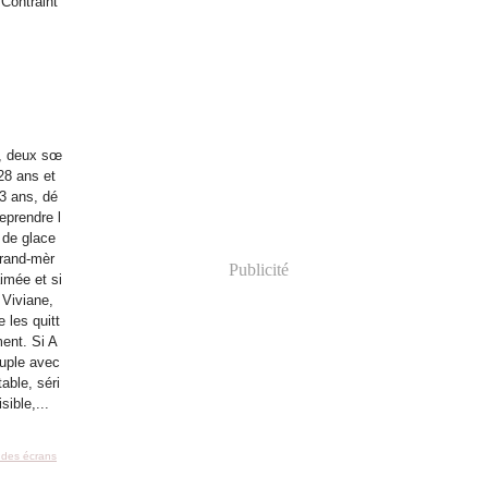
Contraint
n, deux sœ
28 ans et
3 ans, dé
eprendre l
 de glace
grand-mèr
Publicité
aimée et si
Viviane,
e les quitt
ment. Si A
uple avec
table, séri
sible,...
t des écrans