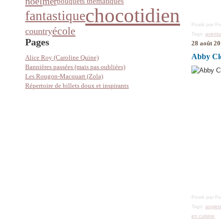
noël
mer
bouquets thématiques
chocotidien
fantastique
Posté par F
école
country
Tags:
aventu
Pages
28 août 2
Abby Cle
Alice Roy (Caroline Quine)
Bannières passées (mais pas oubliées)
Les Rougon-Macquart (Zola)
Répertoire de billets doux et inspirants
Posté par F
Tags:
anglet
en cuisine