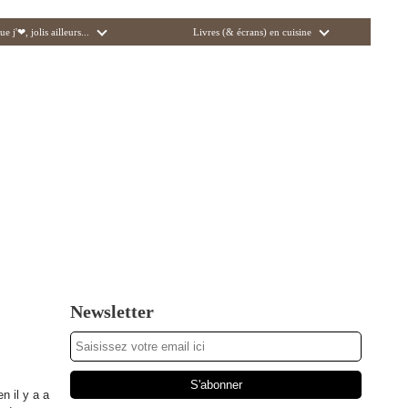
ue j'❤, jolis ailleurs...
Livres (& écrans) en cuisine
Newsletter
n il y a a