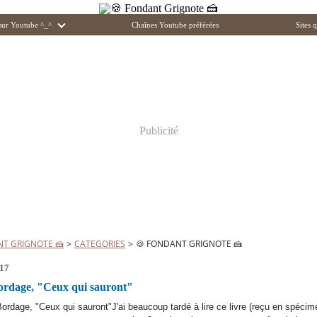
 sur Youtube ^_^
Chaînes Youtube préférées
Sites q
Publicité
NT GRIGNOTE 🍰
>
CATEGORIES
>
🍪 FONDANT GRIGNOTE 🍰
017
ordage, "Ceux qui sauront"
J'ai beaucoup tardé à lire ce livre (reçu en spécime