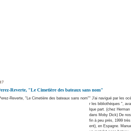
017
erez-Reverte, "Le Cimetière des bateaux sans nom"
" J'ai navigué par les oc
r les bibliothèques ", avai
lque part. (chez Herman 
dans Moby Dick) De nos 
fin à peu près, 1999 trè
ent), en Espagne. Manue