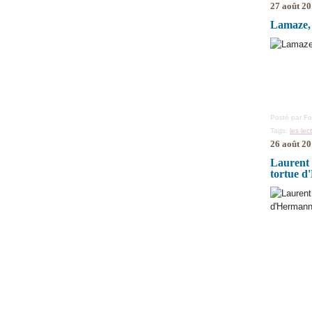
27 août 2
Lamaze, 
Posté par F
Tags:
les lec
26 août 2
Laurent 
tortue 