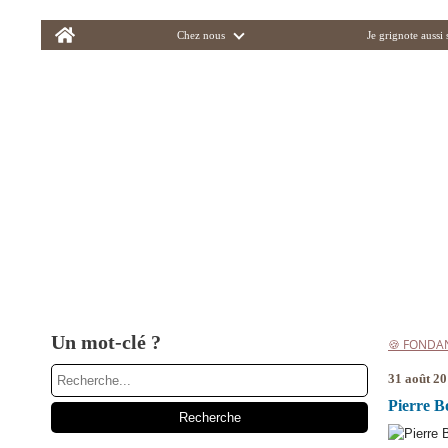
Home
Chez nous
Je grignote aussi
Un mot-clé ?
🍪 FONDA
31 août 2
Pierre B