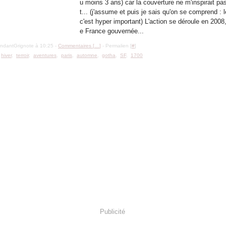
u moins 3 ans) car la couverture ne m'inspirait pa
t... (j'assume et puis je sais qu'on se comprend : l
c'est hyper important) L'action se déroule en 2008
e France gouvernée...
ondantGrignote à 10:25 -
Commentaires [
…
]
- Permalien [
#
]
,
hiver
,
terroir
,
aventures
,
paris
,
automne
,
gotha
,
SF
,
1700
Publicité