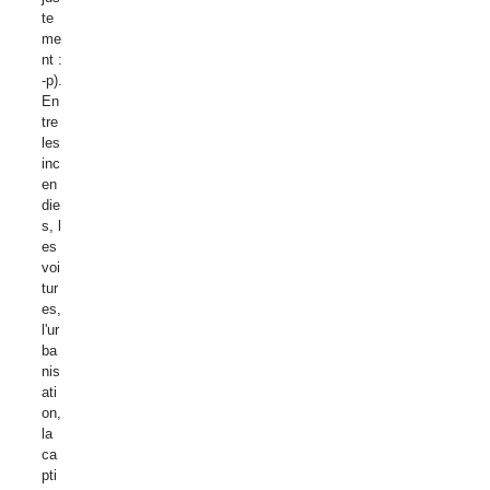
te
me
nt :
-p).
En
tre
les
inc
en
die
s, l
es
voi
tur
es,
l'ur
ba
nis
ati
on,
la
ca
pti