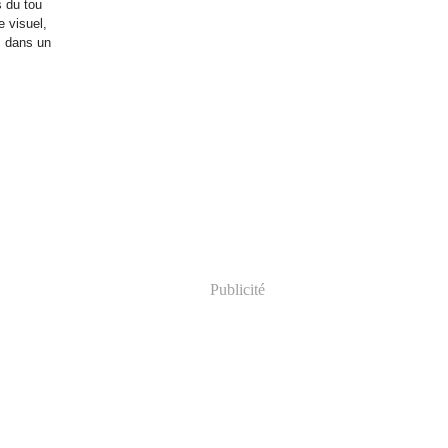
s du tou
e visuel,
, dans un
Publicité