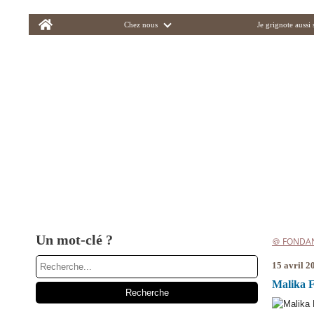
Home
Chez nous
Je grignote aussi
Un mot-clé ?
🍪 FONDA
15 avril 2
Malika F