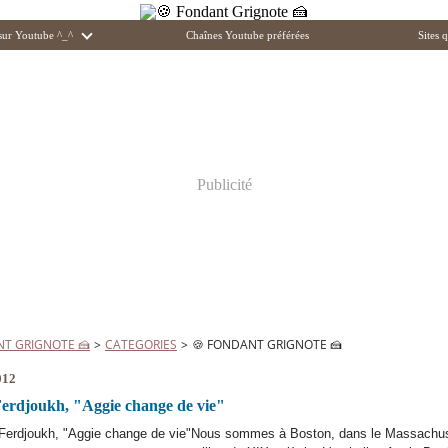
 sur Youtube ^_^
Chaînes Youtube préférées
Sites q
Publicité
NT GRIGNOTE 🍰
>
CATEGORIES
>
🍪 FONDANT GRIGNOTE 🍰
012
erdjoukh, "Aggie change de vie"
Nous sommes à Boston, dans le Massachus