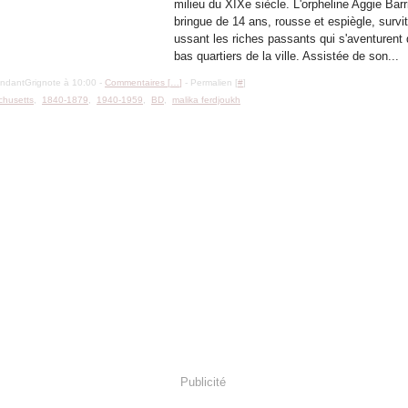
milieu du XIXe siècle. L'orpheline Aggie Barr
bringue de 14 ans, rousse et espiègle, survit
ussant les riches passants qui s'aventurent
bas quartiers de la ville. Assistée de son...
ondantGrignote à 10:00 -
Commentaires [
…
]
- Permalien [
#
]
husetts
,
1840-1879
,
1940-1959
,
BD
,
malika ferdjoukh
Publicité