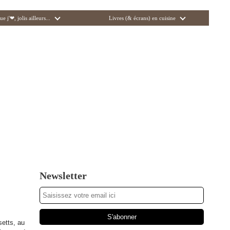
ue j'❤, jolis ailleurs...
Livres (& écrans) en cuisine
Newsletter
etts, au