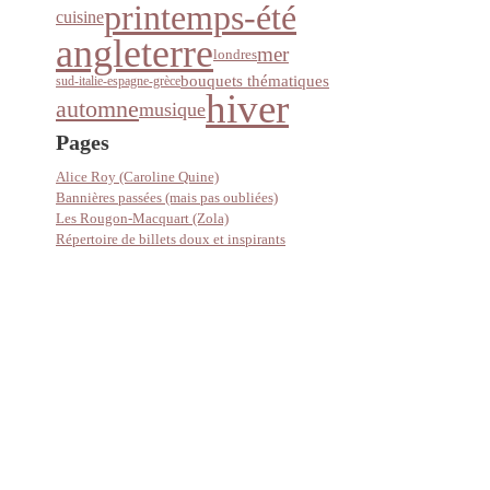
printemps-été
cuisine
angleterre
mer
londres
bouquets thématiques
sud-italie-espagne-grèce
hiver
automne
musique
Pages
Alice Roy (Caroline Quine)
Bannières passées (mais pas oubliées)
Les Rougon-Macquart (Zola)
Répertoire de billets doux et inspirants