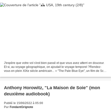
J'espère que votre vol s'est bien passé et que vous avez atterri en douceur.
Et si, au voyage géographique, on ajoutait le voyage temporel ?Rendez-
vous en plein XIXe siècle américain... ⭐ "The Pale Blue Eye", un film de Scott
Cooper (2022) (musique :...
Anthony Horowitz, "La Maison de Soie" (mon
deuxième audiobook)
Publié le 15/06/2022 à 05:00
Par
FondantGrignote