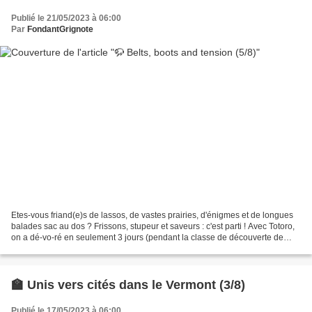
Publié le 21/05/2023 à 06:00
Par
FondantGrignote
Etes-vous friand(e)s de lassos, de vastes prairies, d'énigmes et de longues
balades sac au dos ? Frissons, stupeur et saveurs : c'est parti ! Avec Totoro,
on a dé-vo-ré en seulement 3 jours (pendant la classe de découverte de
notre Lardon) la première...
🏫 Unis vers cités dans le Vermont (3/8)
Publié le 17/05/2023 à 06:00