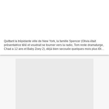
Quittant la trépidante ville de New York, la famille Spencer (Olivia était
présentatrice télé et voudrait se tourner vers la radio, Tom reste dramaturge,
Chad a 12 ans et Baby Zoey 2), déjà bien secouée quelques mois plus tôt
(ils ont recueilli leur neveu,...