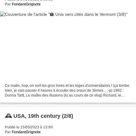
Par
FondantGrignote
Ce matin, hop, on sort les gros livres et les toges d'universitaires ! (ça tombe
bien, je vais passer 4 heures à écouter des oraux de 3èmes... ;-p) 1992 :
Donna Tartt, Le maître des illusions (lu au cours de ce vlog) Richard, le
narrateur, a 20 ans. Cherchant...
🕰️ USA, 19th century (2/8)
Publié le 15/05/2023 à 13:00
Par
FondantGrignote