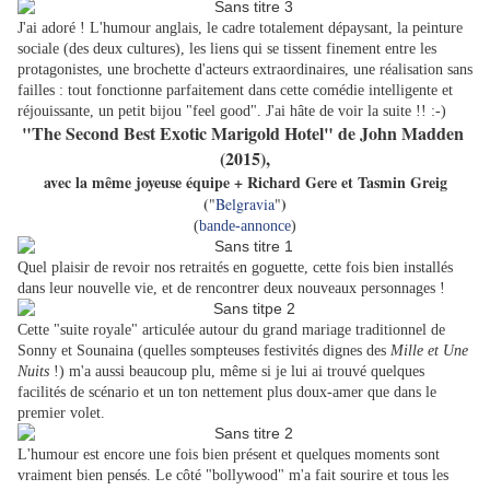
J'ai adoré ! L'humour anglais, le cadre totalement dépaysant, la peinture
sociale (des deux cultures), les liens qui se tissent finement entre les
protagonistes, une brochette d'acteurs extraordinaires, une réalisation sans
failles : tout fonctionne parfaitement dans cette comédie intelligente et
réjouissante, un petit bijou "feel good". J'ai hâte de voir la suite !! :-)
"The Second Best Exotic Marigold Hotel" de John Madden
(2015),
avec la même joyeuse équipe + Richard Gere et Tasmin Greig
(
)
"
Belgravia
"
(
bande-annonce
)
Quel plaisir de revoir nos retraités en goguette, cette fois bien installés
dans leur nouvelle vie, et de rencontrer deux nouveaux personnages !
Cette "suite royale" articulée autour du grand mariage traditionnel de
Sonny et Sounaina (quelles sompteuses festivités dignes des
Mille et Une
Nuits
!) m'a aussi beaucoup plu, même si je lui ai trouvé quelques
facilités de scénario et un ton nettement plus doux-amer que dans le
premier volet.
L'humour est encore une fois bien présent et quelques moments sont
vraiment bien pensés. Le côté "bollywood" m'a fait sourire et tous les