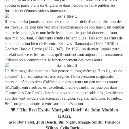
l'océan et passe 5 ans en Angleterre dans l'espoir de faire publier ses
formules et démonstrations innovantes.
Il ne se perdra jamais en cours de route et, au-delà d'une publication de
ses travaux, ce sont une véritable reconnaissance de son talent, un combat
contre les préjugés et une belle leçon d'amitié que lui donneront, non
sans mal pourtant, d'éminents érudits britanniques. Tels sont les fruits de
la collaboration bien réelle entre Srinivasa Ramanujan (1887-1920) et
Godfray Harold Hardy (1877-1947). En 1976, un dernier "cahier perdu"
a refait surface et les formules qu'il contient sont aujourd'hui notamment
utilisées pour comprendre le fonctionnement des trous noirs...
Un film magnifique qui m'a fait penser au long-métrage "
Les figures de
l'ombre
". La réalisation est très soignée, l'interprétation magistrale,
autant du côté des têtes d'affiche que des acteurs un peu moins connus
(McNally, entre autres, est excellent, même quand il ne joue pas dans
"Pirates des Caraïbes") ; les deux pays sont comme sublimés ; les thèmes
abordés vont au-delà des sciences : religion, regrets, ambition, loyauté...
Bref, un grand biopic, à voir sans une hésitation.
💗 "The Best Exotic Marigold Hotel" de John Madden
(2012),
avec Dev Patel, Judi Dench, Bill Nighy, Maggie Smith, Penelope
Wilton, Celia Imrie...