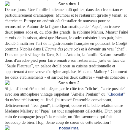
De nos jours. Une famille indienne a dû quitter,
dans des circonstances
particulièrement dramatiques,
Mumbai et le restaurant qu'elle y tenait, et
cherche en Europe un endroit où s'installer de nouveau pour se
reconstruire. Autour de la figure charismatique de "Papa", on trouve
deux jeunes ados et, du côté des grands, la sublime Mahira, Mansur l'aîné
et voix de la raison, ainsi que Hassan, le cadet cuisinier hors pair, bien
décidé à maîtriser l'art de la gastronomie française en potassant le
Gouffé
(comme Nicolas dans
L'Ecume des jours
;-p) et à devenir un vrai "chef".
Dans un petit village du Tarn, Saint-Antonin, la famille Kadam travaille
donc d'arrache-pied pour faire renaître son restaurant... juste en face du
"Saule Pleureur", un palace étoilé pour sa cuisine traditionnelle et
appartenant à une veuve d'origine anglaise, Madame Mallory ! Comment
les deux établissements - et surtout les deux cultures - vont-ils cohabiter ?
Si j'ai d'abord été un brin déçue par le côté très "cliché", "carte postale"
avec son atmosphère vintage rappelant "Amélie Poulain" ou "
Chocolat
"
du même réalisateur, au final j'ai trouvé l'ensemble convaincant,
délicieusement "feel good", intelligent, coloré et la belle relation entre
Madame Mallory et "Papa" est tout simplement délectable. D'un petit
coin de campagne jusqu'à la capitale, un film savoureux qui fait
beaucoup de bien. Hop, 3ème coup de coeur de cette sélection !