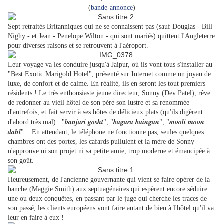
(
bande-annonce
)
Sept retraités Britanniques qui ne se connaissent pas (sauf Douglas - Bill
Nighy - et Jean - Penelope Wilton - qui sont mariés) quittent l'Angleterre
pour diverses raisons et se retrouvent à l'aéroport.
Leur voyage va les conduire jusqu'à Jaipur, où ils vont tous s'installer au
"Best Exotic Marigold Hotel", présenté sur Internet comme un joyau de
luxe, de confort et de calme. En réalité, ils en seront les tout premiers
résidents ! Le très enthousiaste jeune directeur, Sonny (Dev Patel), rêve
de redonner au vieil hôtel de son père son lustre et sa renommée
d'autrefois, et fait servir à ses hôtes de délicieux plats (qu'ils digèrent
banjari
gosht
bagara baingan
mooli moon
d'abord très mal) : "
", "
", "
dahl
"... En attendant, le téléphone ne fonctionne pas, seules quelques
chambres ont des portes, les cafards pullulent et la mère de Sonny
n'approuve ni son projet ni sa petite amie, trop moderne et émancipée à
son goût.
Heureusement, de l'ancienne gouvernante qui vient se faire opérer de la
hanche (Maggie Smith) aux septuagénaires qui espèrent encore séduire
une ou deux conquêtes, en passant par le juge qui cherche les traces de
son passé, les clients européens vont faire autant de bien à l'hôtel qu'il va
leur en faire à eux !