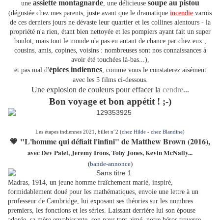
assiette montagnarde
soupe au pistou
une
, une délicieuse
(dégustée chez mes parents, juste avant que le dramatique
incendie
varois
de ces derniers jours ne dévaste leur quartier et les collines alentours - la
propriété n'a rien, étant bien nettoyée et les pompiers ayant fait un super
boulot, mais tout le monde n'a pas eu autant de chance par chez eux ;
cousins, amis, copines, voisins : nombreuses sont nos connaissances à
avoir été touchées là-bas...),
épices indiennes
et pas mal d'
, comme vous le constaterez aisément
avec les 5 films ci-dessous.
Une explosion de couleurs pour effacer la
cendre
...
Bon voyage et bon appétit ! ;-)
Les étapes indiennes 2021, billet n°2 (
chez Hilde
-
chez Blandine
)
💗 "L'homme qui défiait l'infini" de Matthew Brown (2016),
avec Dev Patel, Jeremy Irons, Toby Jones, Kevin McNally...
(
bande-annonce
)
Madras, 1914, un jeune homme fraîchement marié, inspiré,
formidablement doué pour les mathématiques, envoie une lettre à un
professeur de Cambridge, lui exposant ses théories sur les nombres
premiers, les fonctions et les séries. Laissant derrière lui son épouse
adorée, sa mère envahissante, son pays tant aimé, notre héros traverse