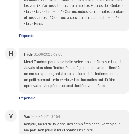
les voir. (Et j'ai aussi beaucoup aimé Les Figures de l'Ombre).
<br /> <br /> <br /> <br /> Ces incendies sont terribles pendant
et aussi après :-( Courage à ceux qui ont été touchés<br />
<br /> Bises
Répondre
H
Hilde
31/08/2021 09:03
Merci Fondant pour cette belle sélections de films sur l'Inde!
J'avais bien aimé "Indian Palace", je note les autres films! Je
ne me suis pas organisée de soirée ciné à l'indienne depuis
un petit moment. :)<br /> <br /> Les incendies ont dû être
éprouvants. J'espère que c'est derrière vous. Bises.
Répondre
V
Vae
26/08/2021 07:54
bonjour, merci de ta visite. des complètes découvertes pour
ma part. bon jeudi à toi et bonnes lectures!