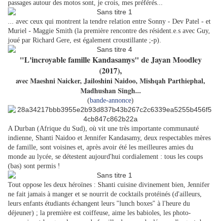
passages autour des motos sont, je crois, mes préférés...
... avec ceux qui montrent la tendre relation entre Sonny - Dev Patel - et
Muriel - Maggie Smith (la première rencontre des résident.e.s avec Guy,
joué par Richard Gere, est également croustillante ;-p).
"L'incroyable famille Kandasamys" de Jayan Moodley
(2017),
avec Maeshni Naicker, Jailoshini Naidoo, Mishqah Parthiephal,
Madhushan Singh...
(
bande-annonce
)
A Durban (Afrique du Sud), où vit une très importante communauté
indienne, Shanti Naidoo et Jennifer Kandasamy, deux respectables mères
de famille, sont voisines et, après avoir été les meilleures amies du
monde au lycée, se détestent aujourd'hui cordialement : tous les coups
(bas) sont permis !
Tout oppose les deux héroïnes : Shanti cuisine divinement bien, Jennifer
ne fait jamais à manger et se nourrit de cocktails protéinés (d'ailleurs,
leurs enfants étudiants échangent leurs "lunch boxes" à l'heure du
déjeuner) ; la première est coiffeuse, aime les babioles, les photo-