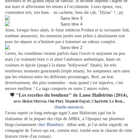
souvenirs et les grands repas de famille, la seconde dépense l'argent de
son mari et affectionne les tenues à l'occidentale. Leurs époux, eux,
s'entendent très, très bien... en cachette, bien sûr (ah, "Dylan" ! ;-p).
Ainsi, lorsque leurs aînés, le futur médecin Prishen et la ravissante Jodi,
tombent amoureux, les ennemies jurées sont prêtes à absolument tout
pour les séparer et n'hésitent pas à fomenter un odieux complot...
Certes, les comédiens versent parfois dans l'excès et surjouent un peu
mais j'ai vraiment bien ri et aimé l'ambiance authentique, haute en
couleurs et épicée (jusqu'à la danse "bollywood" finale), les très
nombreux moments gourmands (triple miam), les somptueux saris ainsi
que les relations entre les différents personnages. Bref, un bon
divertissement, des plus inattendus - mais quand c'est imprévu, c'est
encore meilleur ! La saga comporte en outre 2 autres volets.
💗
"Les recettes du bonheur" de Lasse Hallström (2014),
avec Helen Mirren, Om Puri, Manish Dayal, Charlotte Le Bon...
(
bande-annonce
)
J'avais repéré ce long-métrage signé Lasse Hallström (qui fut le
réalisateur de la plupart des clips de ABBA, à l'époque) sur plusieurs
blogs (notamment
chez Blandine
) : début août, je l'ai enfin regardé, en
compagnie de Totoro qui est, comme moi, tombé sous le charme de cette
histoire (tirée d'un roman).