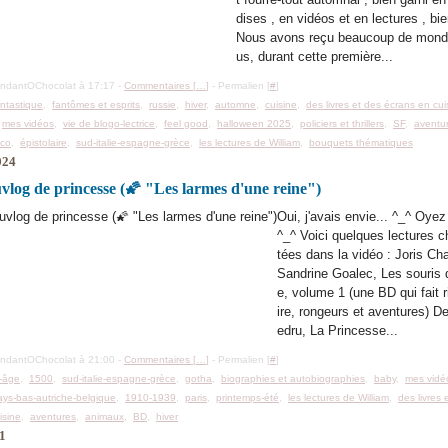
dises , en vidéos et en lectures , bie
Nous avons reçu beaucoup de mond
us, durant cette première...
ondantOChocolat à 17:17 -
Commentaires [
…
]
- Permalien [
#
]
antastique
,
fantômes et esprits
,
russie
,
hiver
,
automne
,
cuisine
,
des livres et des écrans en cui
,
mes vidéos
,
vie de blogo-lectrice
,
feel good
,
halloween 2025
,
policiers et thrillers
,
SF
,
aventu
co
,
épistolaire
,
sud-italie-espagne-grèce
,
les lectures de William
,
bouquets thématiques
024
log de princesse (🌠 "Les larmes d'une reine")
Oui, j'avais envie... ^_^ Oyez
^_^ Voici quelques lectures ch
tées dans la vidéo : Joris Ch
Sandrine Goalec, Les souris 
e, volume 1 (une BD qui fait r
ire, rongeurs et aventures) D
edru, La Princesse...
ondantOChocolat à 21:00 -
Commentaires [
…
]
- Permalien [
#
]
-âge
,
1500
,
sud-italie-espagne-grèce
,
gotha
,
biographies et autobiographies
,
baby
,
mes vidé
ys-bas-autriche-belgique
,
1910-1939
,
paris
,
printemps-été
,
les lectures de William
,
des livres 
isine
,
aventures
,
animaux
,
BD
,
hiver
21