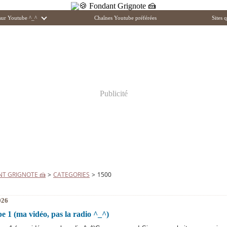
 sur Youtube ^_^
Chaînes Youtube préférées
Sites q
Publicité
NT GRIGNOTE 🍰
>
CATEGORIES
>
1500
026
e 1 (ma vidéo, pas la radio ^_^)