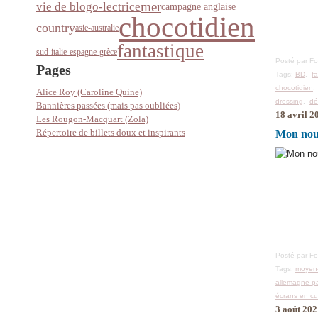
mer
vie de blogo-lectrice
campagne anglaise
chocotidien
country
asie-australie
fantastique
sud-italie-espagne-grèce
Posté par F
Pages
Tags:
BD
,
f
chocotidien
Alice Roy (Caroline Quine)
dressing
,
dé
Bannières passées (mais pas oubliées)
18 avril 2
Les Rougon-Macquart (Zola)
Répertoire de billets doux et inspirants
Mon nouv
Posté par F
Tags:
moyen
allemagne-pa
écrans en cu
3 août 20