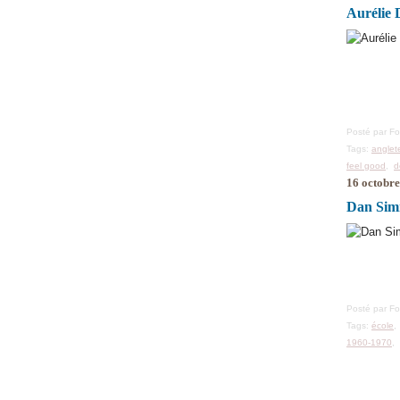
Aurélie 
Posté par F
Tags:
anglet
feel good
,
d
16 octobr
Dan Simm
Posté par F
Tags:
école
1960-1970