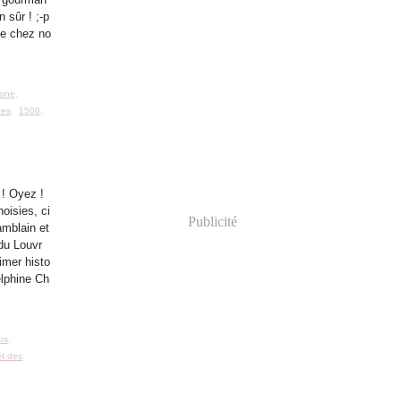
n sûr ! ;-p
e chez no
sine
,
res
,
1500
,
 ! Oyez !
oisies, ci
Publicité
amblain et
du Louvr
imer histo
elphine Ch
os
,
et des