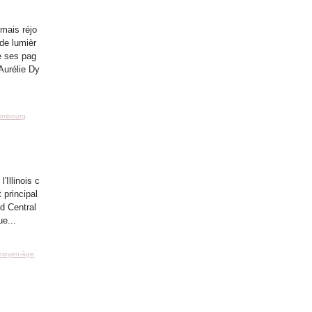
 mais réjo
 de lumièr
re ses pag
 Aurélie Dy
imbourg
,
Illinois c
 principal
d Central
e...
moyen-âge
,