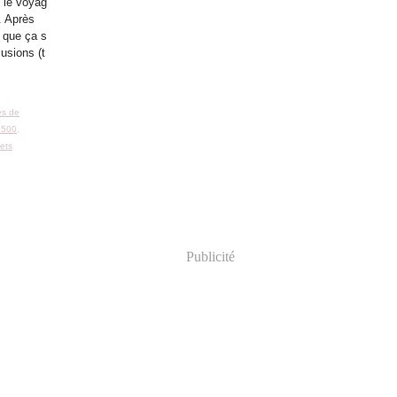
 le voyag
.. Après
e que ça s
usions (t
es de
1500
,
ets
Publicité