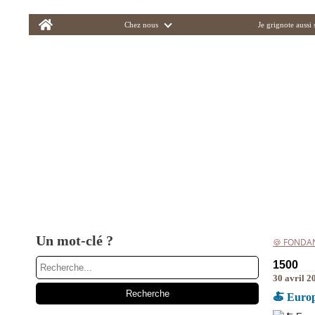
Home
Chez nous
Je grignote aussi
Un mot-clé ?
🍪 FONDA
1500
30 avril 2
🍝 Europ