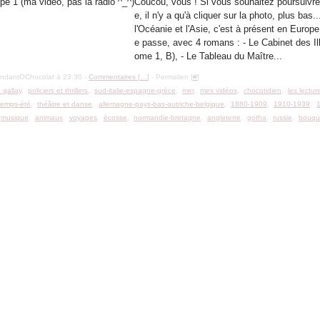
Coucou, vous ! Si vous souhaitez poursuivre
e, il n'y a qu'à cliquer sur la photo, plus bas.
l'Océanie et l'Asie, c'est à présent en Europ
e passe, avec 4 romans : - Le Cabinet des Ill
ome 1, B), - Le Tableau du Maître...
ondantOChocolat à 23:30 -
Commentaires [
…
]
- Permalien [
#
]
 gallay
,
policiers et thrillers
,
sud-italie-espagne-grèce
,
mer
,
mes vidéos
,
chocotidien
,
les lectur
temps-été
,
théâtre et danse
,
allemagne-pays-bas-autriche-belgique
,
1880-1909
,
1910-1939
,
,
musique
,
animaux
,
voyages
,
écosse
,
normandie-bretagne
,
angleterre
,
gotha
,
russie
,
bouqu