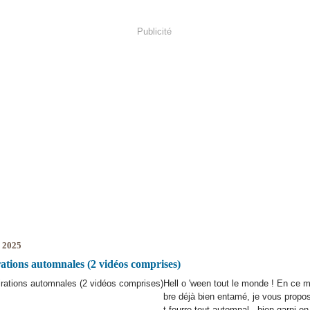
Publicité
e 2025
rations automnales (2 vidéos comprises)
Hell o 'ween tout le monde ! En ce m
bre déjà bien entamé, je vous propos
t fourre-tout automnal , bien garni 