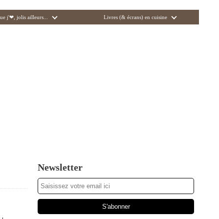
ue j'❤, jolis ailleurs...
Livres (& écrans) en cuisine
Newsletter