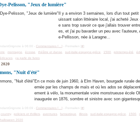
Dye-Pelisson, "Jeux de lumière"
Il y a environ 3 semaines, lors d'un tout petit
uissant salon littéraire local, j'ai acheté Jeux
e sans trop savoir ce que j'allais trouver ent
es, et j'ai pu bavarder un peu avec l'auteure,
e-Pellisson, née à Laragne...
ondantGrignote à 06:00 -
Commentaires [
…
]
- Permalien [
#
]
erre
,
montagne
,
écosse
,
théâtre et danse
,
sud-italie-espagne-grèce
,
1500
,
printemps-été
,
éd
édicaces
,
ça parle de livres
e 2020
ons, "Nuit d'été"
En ce mois de juin 1960, à Elm Haven, bourgade rurale de l'
ernée par les champs de maïs et où les ados se déplacent
ement à vélo, la monumentale voire monstrueuse école Ol
inaugurée en 1876, sombre et sinistre avec son gigantesqu
ondantGrignote à 06:09 -
Commentaires [
…
]
- Permalien [
#
]
,
country
,
policiers et thrillers
,
aventures
,
fantastique
,
illinois
,
sud-italie-espagne-grèce
,
1500
,
,
halloween 2020