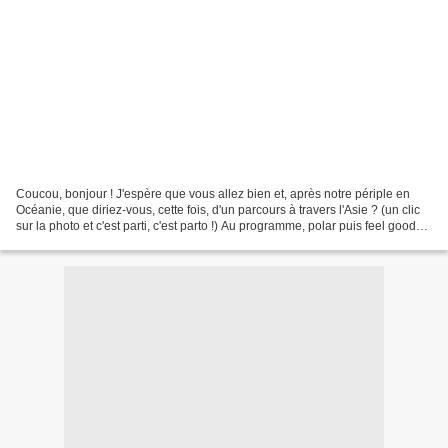
Coucou, bonjour ! J'espère que vous allez bien et, après notre périple en
Océanie, que diriez-vous, cette fois, d'un parcours à travers l'Asie ? (un clic
sur la photo et c'est parti, c'est parto !) Au programme, polar puis feel good
japonais, de la SF...