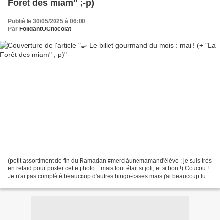
Forêt des miam" ;-p)
Publié le 30/05/2025 à 06:00
Par
FondantOChocolat
(petit assortiment de fin du Ramadan #merciàunemamand'élève : je suis très
en retard pour poster cette photo... mais tout était si joli, et si bon !) Coucou !
Je n'ai pas complété beaucoup d'autres bingo-cases mais j'ai beaucoup lu
pour le Mois Anglais...