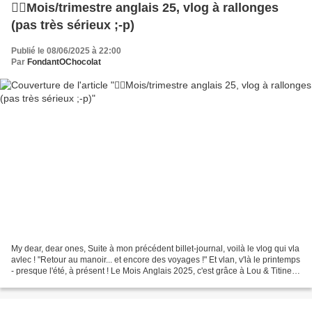
💂‍♀️Mois/trimestre anglais 25, vlog à rallonges
(pas très sérieux ;-p)
Publié le 08/06/2025 à 22:00
Par
FondantOChocolat
My dear, dear ones, Suite à mon précédent billet-journal, voilà le vlog qui vla
avlec ! "Retour au manoir... et encore des voyages !" Et vlan, v'là le printemps
- presque l'été, à présent ! Le Mois Anglais 2025, c'est grâce à Lou & Titine :
* https://www.myloubook.com/...