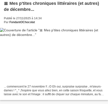
🎀 Mes p'tites chroniques littéraires (et autres)
de décembre...
Publié le 27/11/2025 à 14:34
Par
FondantOChocolat
... commencent le 27 novembre !! ;-D Eh oui, surpraïse surpraïse , m'sieurs-
dames ! ^_^ J'espère que vous allez bien, en cette saison frisquette, et vous
laisse avec le son et l'image : il suffit de cliquer sur chaque miniature, au fur
et à mesure des...