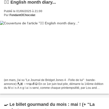
💂‍♀️ English month diary...
Publié le 01/06/2025 à 21:00
Par
FondantOChocolat
(en mars, j'ai vu "Le Journal de Bridget Jones 4 - Folle de lui" : bande-
annonce) 💂🏽 ♀️🩲📖👒😭 En ce 1er juin tout pile, démarre la 14ème édition
du M o i s A n g l a i s servi, comme chaque printemps/été, par Lou and
Titine. Manque de temps, priorisation...
🍳 Le billet gourmand du mois : mai ! (+ "La